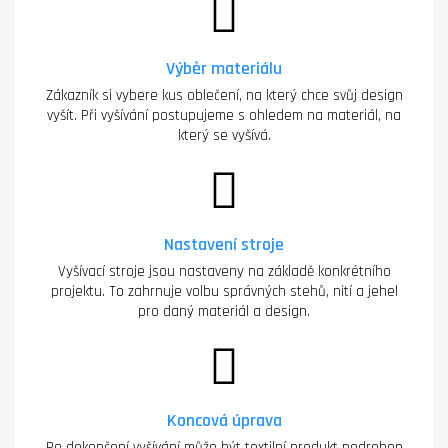
Výběr materiálu
Zákazník si vybere kus oblečení, na který chce svůj design
vyšít. Při vyšívání postupujeme s ohledem na materiál, na
který se vyšívá.
Nastavení stroje
Vyšívací stroje jsou nastaveny na základě konkrétního
projektu. To zahrnuje volbu správných stehů, nití a jehel
pro daný materiál a design.
Koncová úprava
Po dokončení vyšívání může být textilní produkt podroben