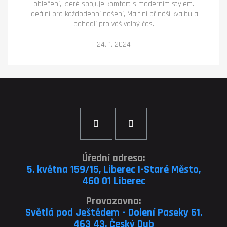
oblečení, které spojuje komfort s moderním stylem.
Ideální pro každodenní nošení, Malfini přináší kvalitu a
pohodlí pro váš volný čas.
24. 1. 2024
Úřední adresa:
5. května 159/15, Liberec I-Staré Město,
460 01 Liberec
Provozovna:
Světlá pod Ještědem - Dolení Paseky 61,
463 43, Český Dub