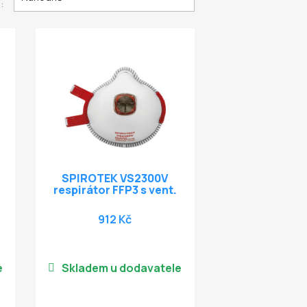
:
SPIROTEK VS2300V
respirátor FFP3 s vent.
912 Kč
e
Skladem u dodavatele