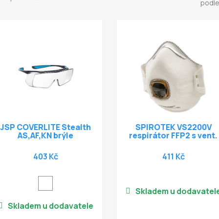
podle
JSP COVERLITE Stealth
SPIROTEK VS2200V
AS,AF,KN brýle
respirátor FFP2 s vent.
403 Kč
411 Kč
Skladem u dodavatel
Skladem u dodavatele