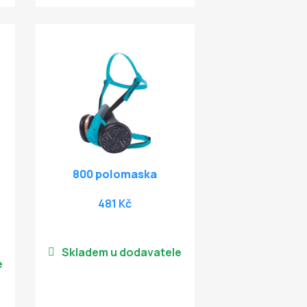
800 polomaska
481 Kč
Skladem u dodavatele
e