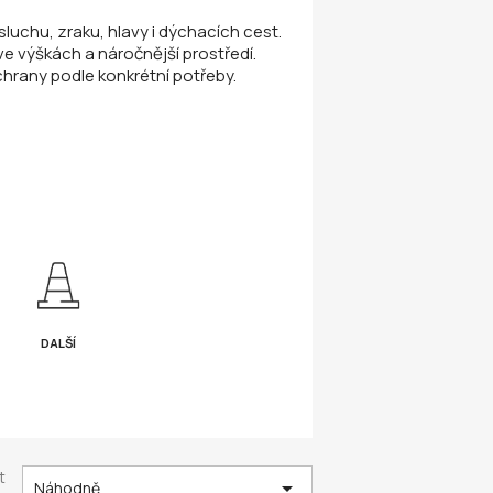
uchu, zraku, hlavy i dýchacích cest.
e výškách a náročnější prostředí.
hrany podle konkrétní potřeby.
DALŠÍ
t

Náhodně