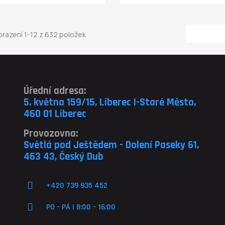
razení 1-12 z 632 položek
Úřední adresa:
5. května 159/15, Liberec I-Staré Město,
460 01 Liberec
Provozovna:
Světlá pod Ještědem - Dolení Paseky 61,
463 43, Český Dub
+420 739 935 452
PO - PÁ | 8:00 - 16:00