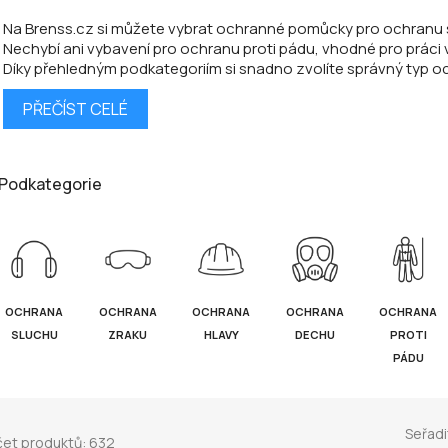
Na Brenss.cz si můžete vybrat ochranné pomůcky pro ochranu sl
Nechybí ani vybavení pro ochranu proti pádu, vhodné pro práci v
Díky přehledným podkategoriím si snadno zvolíte správný typ oc
PŘEČÍST CELÉ
Podkategorie
OCHRANA
OCHRANA
OCHRANA
OCHRANA
OCHRANA
SLUCHU
ZRAKU
HLAVY
DECHU
PROTI
PÁDU
Seřadi
et produktů: 632