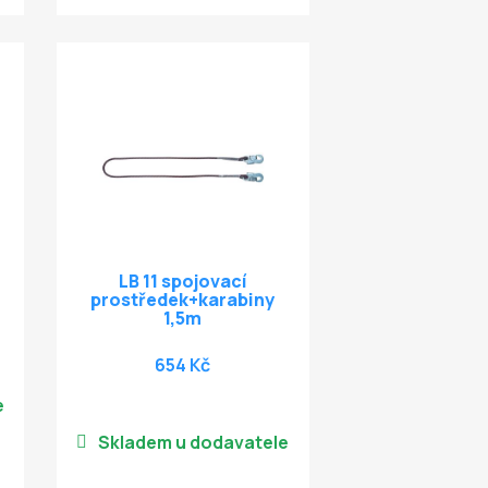
LB 11 spojovací
prostředek+karabiny
1,5m
654 Kč
e
Skladem u dodavatele