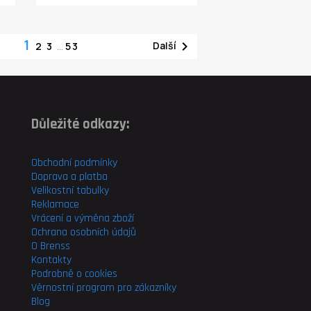
1

Další
2
3
…
53
Důležité odkazy:
Obchodní podmínky
Doprava a platba
Velikostní tabulky
Reklamace
Vrácení a výměna zboží
Ochrana osobních údajů
O Brenss
Kontakty
Podrobně o cookies
Věrnostní program pro
zákazníky
Blog