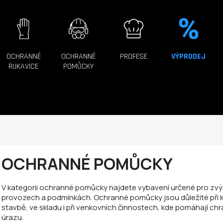
OCHRANNÉ
OCHRANNÉ
PROFESE
VÝPRODEJ
RUKAVICE
POMŮCKY
OCHRANNÉ POMŮCKY
V kategorii ochranné pomůcky najdete vybavení určené pro zvýš
provozech a podmínkách. Ochranné pomůcky jsou důležité při k
stavbě, ve skladu i při venkovních činnostech, kde pomáhají chrá
úrazu.