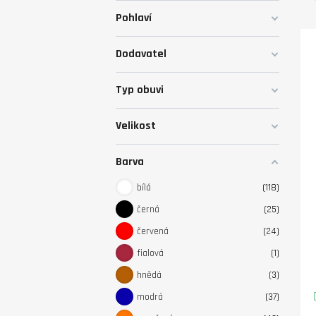
Pohlaví
Dodavatel
Typ obuvi
Velikost
Barva
bílá
118
černá
25
červená
24
fialová
1
hnědá
3
modrá
37