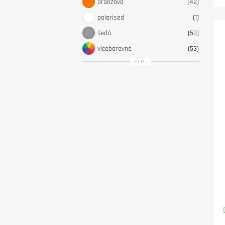
oranžová
42
polarised
1
šedá
53
vícebarevné
53
více...