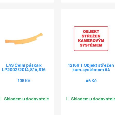
LAS Čelní páska k
12169 T.Objekt střežen
LP2002/2014,S14,S16
kam.systémem A4
105 Kč
46 Kč
Skladem u dodavatele
Skladem u dodavatel