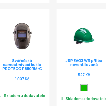
Svářečská
JSP EVO3 WR přilba
samostmívací kukla
neventilovaná
PROTECO P850RM-C
527 Kč
1 007 Kč
Skladem u dodavatele
Skladem u dodavatel