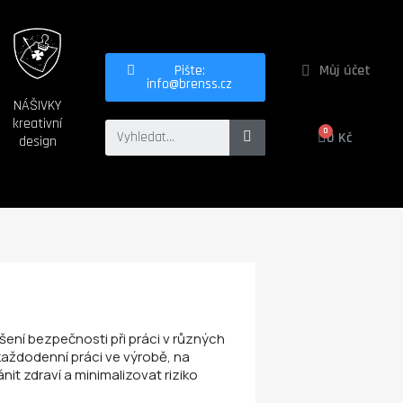
Můj účet
Pište:
info@brenss.cz
NÁŠIVKY
kreativní
0 Kč
design
ení bezpečnosti při práci v různých
aždodenní práci ve výrobě, na
nit zdraví a minimalizovat riziko