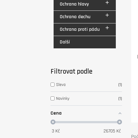

Ochrana hlavy

Ochrana dechu

Ochrana proti pádu
Další
Filtrovat podle
Sleva
1
Novinky
1
Cena
3
Kč
26705
Kč
Poč