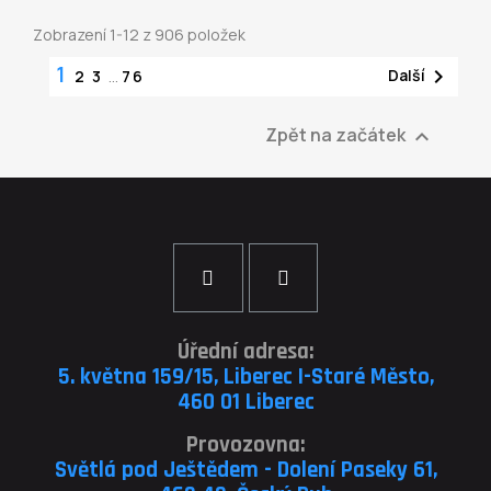
Zobrazení 1-12 z 906 položek
1

Další
2
3
…
76
Zpět na začátek

Úřední adresa:
5. května 159/15, Liberec I-Staré Město,
460 01 Liberec
Provozovna:
Světlá pod Ještědem - Dolení Paseky 61,