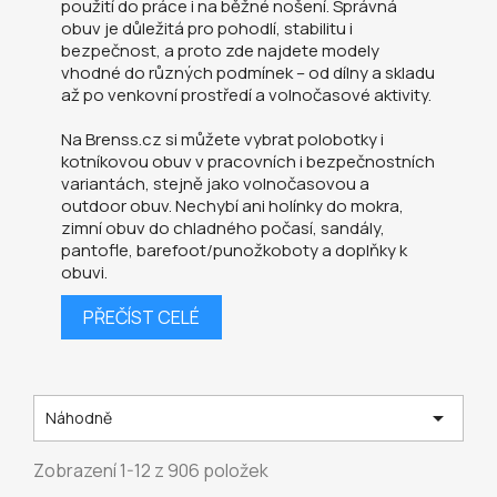
použití do práce i na běžné nošení. Správná
obuv je důležitá pro pohodlí, stabilitu i
bezpečnost, a proto zde najdete modely
vhodné do různých podmínek – od dílny a skladu
až po venkovní prostředí a volnočasové aktivity.
Na Brenss.cz si můžete vybrat polobotky i
kotníkovou obuv v pracovních i bezpečnostních
variantách, stejně jako volnočasovou a
outdoor obuv. Nechybí ani holínky do mokra,
zimní obuv do chladného počasí, sandály,
pantofle, barefoot/punožkoboty a doplňky k
obuvi.
PŘEČÍST CELÉ

Náhodně
Zobrazení 1-12 z 906 položek