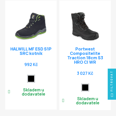
HALWILL MF ESD S1P
Portwest
SRC kotník
Compositelite
Traction 18cm S3
HRO CI WR
992 Kč
FILTROVAT
3 027 Kč
Skladem u
dodavatele
Skladem u
dodavatele