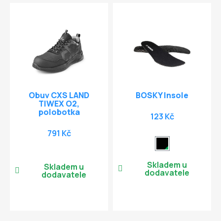
Obuv CXS LAND
BOSKY Insole
TIWEX O2,
polobotka
123 Kč
791 Kč
Skladem u
Skladem u
dodavatele
dodavatele