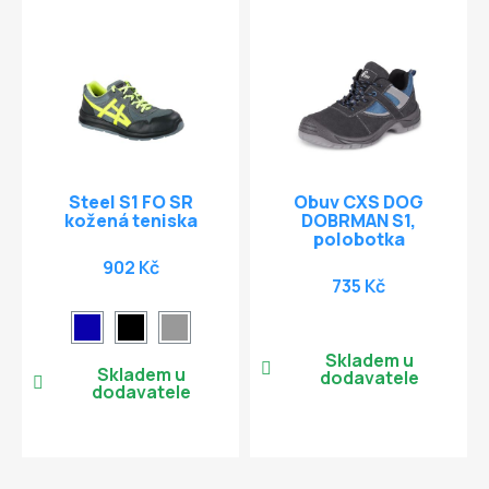
Steel S1 FO SR
Obuv CXS DOG
kožená teniska
DOBRMAN S1,
polobotka
902 Kč
735 Kč
Skladem u
Skladem u
dodavatele
dodavatele