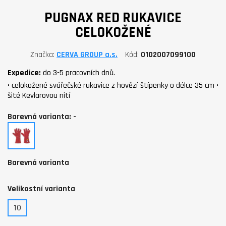
PUGNAX RED RUKAVICE
CELOKOŽENÉ
Značka
CERVA GROUP a.s.
Kód
0102007099100
Expedice:
do 3-5 pracovních dnů.
• celokožené svářečské rukavice z hovězí štípenky o délce 35 cm •
šité Kevlarovou nití
Barevná varianta: -
-
Barevná varianta
Velikostní varianta
10