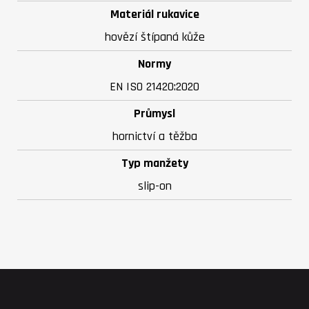
Materiál rukavice
hovězí štípaná kůže
Normy
EN ISO 21420:2020
Průmysl
hornictví a těžba
Typ manžety
slip-on