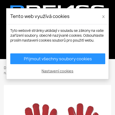
Tento web využívá cookies
x
Tyto webové stránky ukládají v souladu se zákony na vaše
zařízení soubory, obecně nazývané cookies. Odsouhlaste
prosím nastavení cookies souborů pro použití webu.
Můj účet
Přijmout všechny soubory cookies
Domů
Ochranné rukavice
Celokožené kombinované
Nastavení cookies
rukavice
PUGNAX RED rukavice celokožené