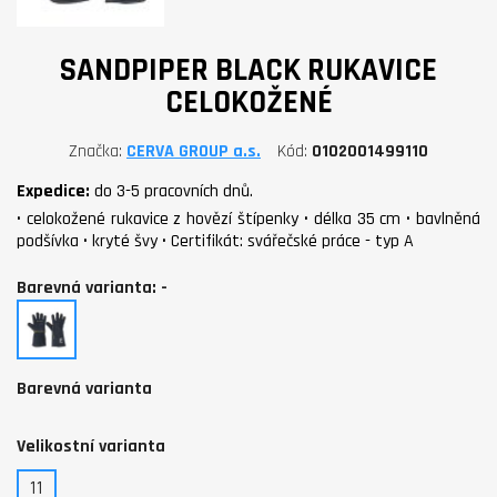
SANDPIPER BLACK RUKAVICE
CELOKOŽENÉ
Značka
CERVA GROUP a.s.
Kód
0102001499110
Expedice:
do 3-5 pracovních dnů.
• celokožené rukavice z hovězí štípenky • délka 35 cm • bavlněná
podšívka • kryté švy • Certifikát: svářečské práce - typ A
Barevná varianta: -
-
Barevná varianta
Velikostní varianta
11