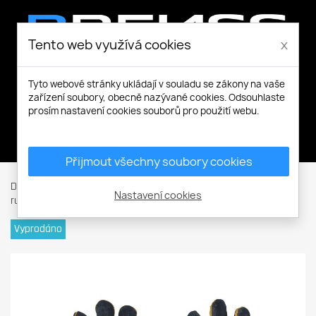
Tento web využívá cookies
x
Tyto webové stránky ukládají v souladu se zákony na vaše
zařízení soubory, obecně nazývané cookies. Odsouhlaste
prosím nastavení cookies souborů pro použití webu.
Můj účet
Přijmout všechny soubory cookies
Domů
Ochranné rukavice
Celokožené kombinované
Nastavení cookies
rukavice
SANDPIPER BLACK rukavice celokožené
Vyprodáno