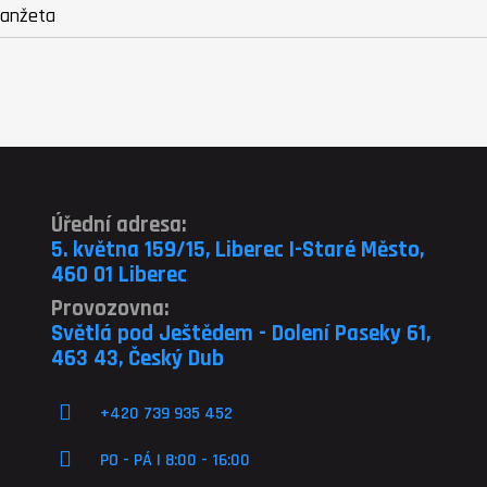
manžeta
Úřední adresa:
5. května 159/15, Liberec I-Staré Město,
460 01 Liberec
Provozovna:
Světlá pod Ještědem - Dolení Paseky 61,
463 43, Český Dub
+420 739 935 452
PO - PÁ | 8:00 - 16:00