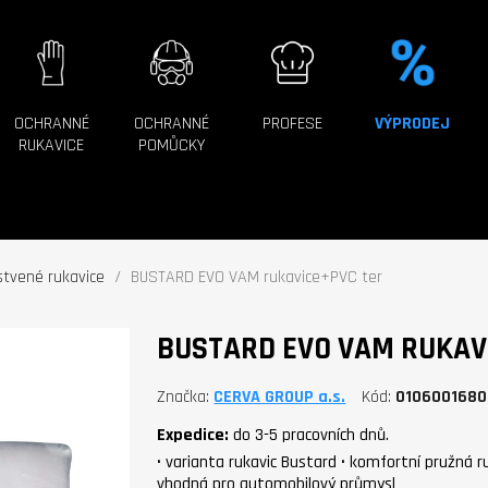
OCHRANNÉ
OCHRANNÉ
PROFESE
VÝPRODEJ
RUKAVICE
POMŮCKY
tvené rukavice
BUSTARD EVO VAM rukavice+PVC ter
BUSTARD EVO VAM RUKAV
Značka
CERVA GROUP a.s.
Kód
010600168
Expedice:
do 3-5 pracovních dnů.
• varianta rukavic Bustard • komfortní pružná 
vhodná pro automobilový průmysl