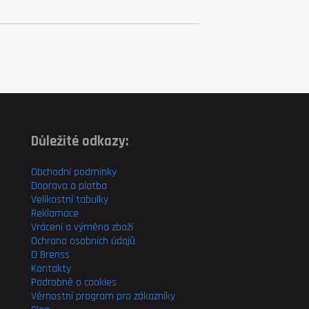
Důležité odkazy:
Obchodní podmínky
Doprava a platba
Velikostní tabulky
Reklamace
Vrácení a výměna zboží
Ochrana osobních údajů
O Brenss
Kontakty
Podrobně o cookies
Věrnostní program pro
zákazníky