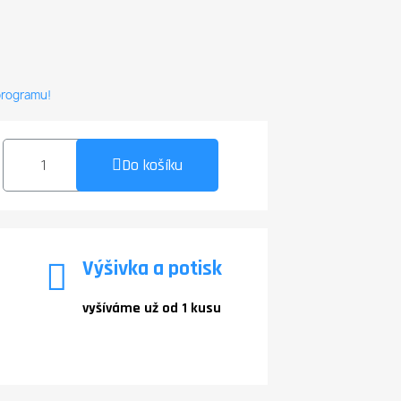
 programu!
Do košíku
Výšivka a potisk
vyšíváme už od 1 kusu