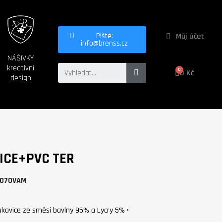
Můj účet
Pište:
info@brenss.cz
NÁŠIVKY
kreativní
0 Kč
design
ICE+PVC TER
0070VAM
rukavice ze směsi bavlny 95% a Lycry 5% •