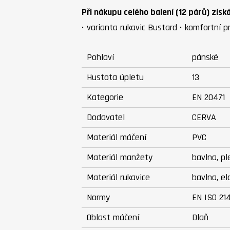
Při nákupu celého balení (12 párů) získ
• varianta rukavic Bustard • komfortní
Pohlaví
pánské
Hustota úpletu
13
Kategorie
EN 20471
Dodavatel
CERVA
Materiál máčení
PVC
Materiál manžety
bavlna, pl
Materiál rukavice
bavlna, e
Normy
EN ISO 21
Oblast máčení
Dlaň