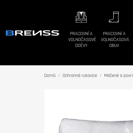
PRACOVNÍ A
PRACOVNÍ A
VOLNOČASOVÉ
VOLNOČASOVÁ
ODĚVY
OBUV
Domů
Ochranné rukavice
Máčené a povrs