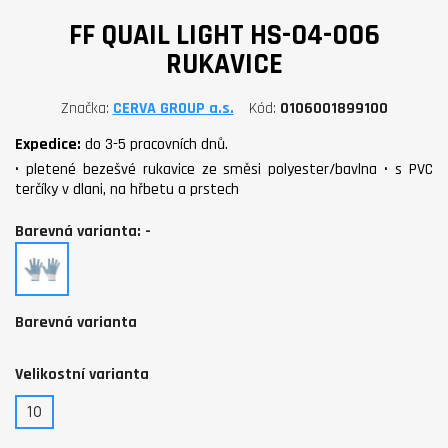
FF QUAIL LIGHT HS-04-006
RUKAVICE
Značka
CERVA GROUP a.s.
Kód
0106001899100
Expedice:
do 3-5 pracovních dnů.
• pletené bezešvé rukavice ze směsi polyester/bavlna • s PVC
terčíky v dlani, na hřbetu a prstech
Barevná varianta: -
-
Barevná varianta
Velikostní varianta
10