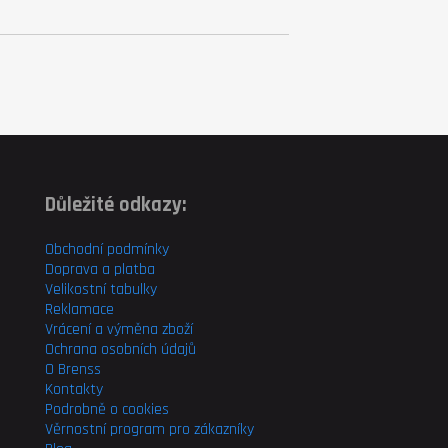
Důležité odkazy:
Obchodní podmínky
Doprava a platba
Velikostní tabulky
Reklamace
Vrácení a výměna zboží
Ochrana osobních údajů
O Brenss
Kontakty
Podrobně o cookies
Věrnostní program pro
zákazníky