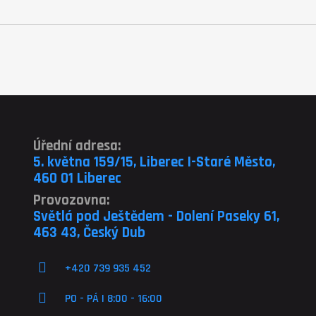
Úřední adresa:
5. května 159/15, Liberec I-Staré Město,
460 01 Liberec
Provozovna:
Světlá pod Ještědem - Dolení Paseky 61,
463 43, Český Dub
+420 739 935 452
PO - PÁ | 8:00 - 16:00