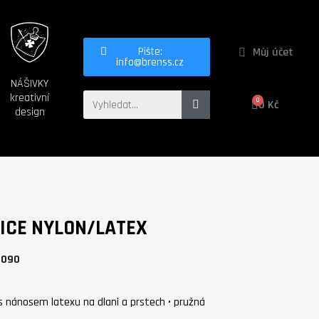
Můj účet
Pište:
info@brenss.cz
NÁŠIVKY
kreativní
0 Kč
design
ICE NYLON/LATEX
9090
 s nánosem latexu na dlani a prstech • pružná