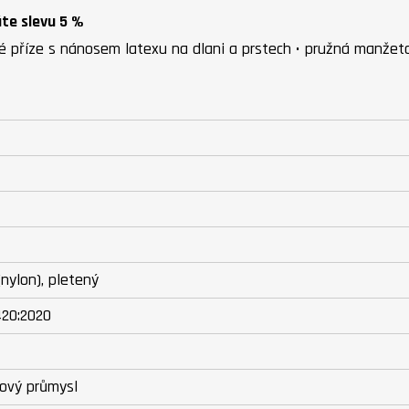
áte slevu 5 %
ké příze s nánosem latexu na dlani a prstech • pružná manžet
nylon), pletený
420:2020
ový průmysl