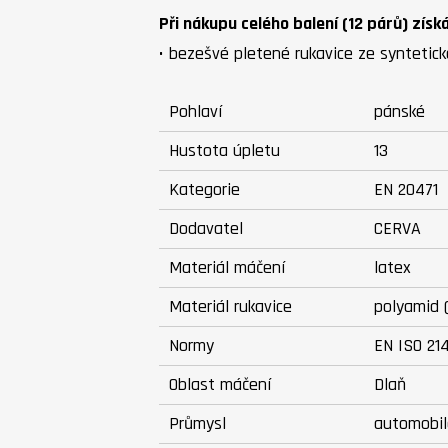
Při nákupu celého balení (12 párů) získ
• bezešvé pletené rukavice ze syntetic
Pohlaví
pánské
Hustota úpletu
13
Kategorie
EN 20471
Dodavatel
CERVA
Materiál máčení
latex
Materiál rukavice
polyamid (
Normy
EN ISO 21
Oblast máčení
Dlaň
Průmysl
automobil