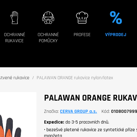
OCHRANNÉ
OCHRANNÉ
PROFESE
VÝPRODEJ
RUKAVICE
POMŮCKY
tvené rukavice
PALAWAN ORANGE rukavice nylon/latex
PALAWAN ORANGE RUKAV
Značka
CERVA GROUP a.s.
Kód
010800799
Expedice:
do 3-5 pracovních dnů.
• bezešvé pletené rukavice ze syntetické příze
manžeta