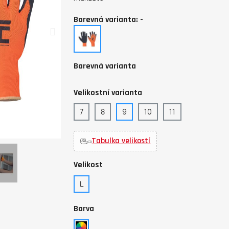
Barevná varianta: -
-
Barevná varianta
Velikostní varianta
7
8
9
10
11
Tabulka velikostí
Velikost
L
Barva