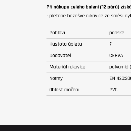
Při nákupu celého balení (12 párů) získ
• pletené bezešvé rukavice ze směsi nyl
Pohlaví
pánské
Hustota úpletu
7
Dodavatel
CERVA
Materiál rukavice
polyamid (
Normy
EN 420:20
Oblast máčení
PVC