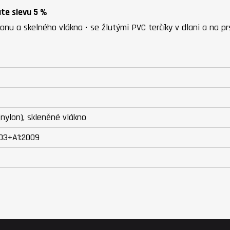
áte slevu 5 %
onu a skelného vlákna • se žlutými PVC terčíky v dlani a na pr
nylon), skleněné vlákno
03+A1:2009