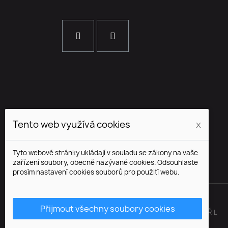
Tento web využívá cookies
x
Tyto webové stránky ukládají v souladu se zákony na vaše
zařízení soubory, obecně nazývané cookies. Odsouhlaste
prosím nastavení cookies souborů pro použití webu.
Přijmout všechny soubory cookies
© BRENSS.COM VŠECHNA PRÁVA VYHRAZENA. SHOP S ♥ VYTVOŘIL
WEB7.CZ