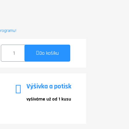
 programu!
Do košíku
Výšivka a potisk
vyšíváme už od 1 kusu