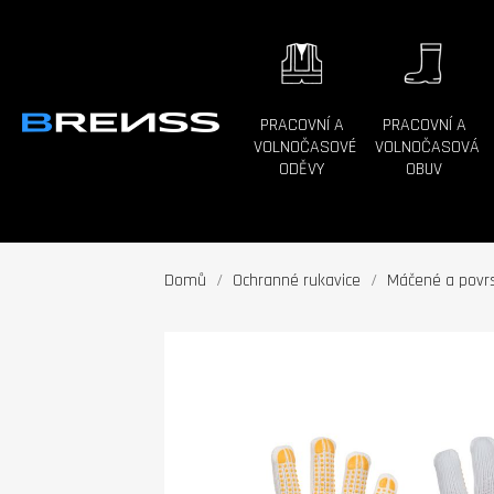
PRACOVNÍ A
PRACOVNÍ A
VOLNOČASOVÉ
VOLNOČASOVÁ
ODĚVY
OBUV
Domů
Ochranné rukavice
Máčené a povrs