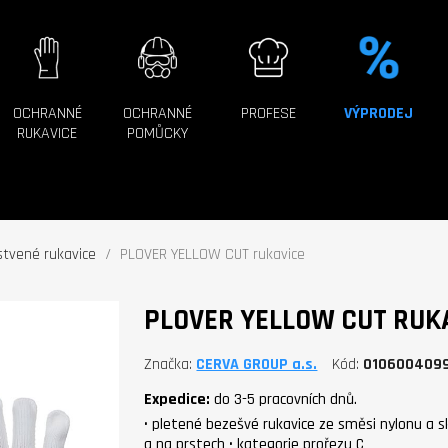
OCHRANNÉ
OCHRANNÉ
PROFESE
VÝPRODEJ
RUKAVICE
POMŮCKY
tvené rukavice
PLOVER YELLOW CUT rukavice
PLOVER YELLOW CUT RUK
Značka
CERVA GROUP a.s.
Kód
010600409
Expedice:
do 3-5 pracovních dnů.
• pletené bezešvé rukavice ze směsi nylonu a sk
a na prstech • kategorie prořezu C