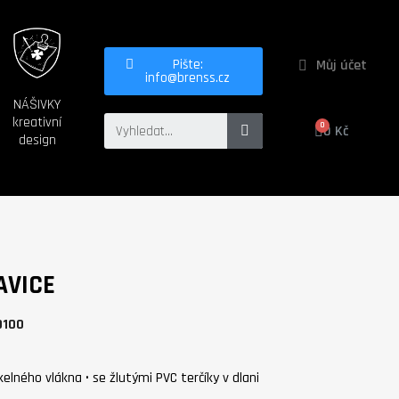
Můj účet
Pište:
info@brenss.cz
NÁŠIVKY
kreativní
0 Kč
design
AVICE
9100
elného vlákna • se žlutými PVC terčíky v dlani