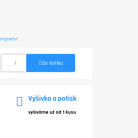
 programu!
Do košíku
Výšivka a potisk
vyšíváme už od 1 kusu