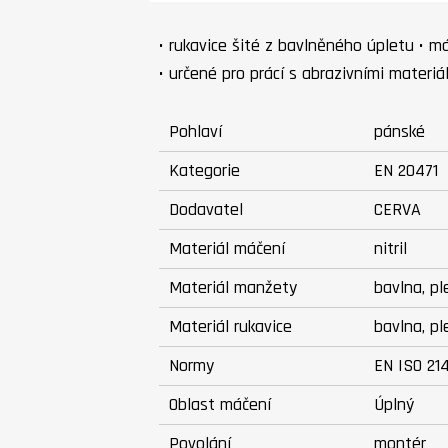
• rukavice šité z bavlněného úpletu • m
• určené pro prácí s abrazivními materiá
Pohlaví
pánské
Kategorie
EN 20471
Dodavatel
CERVA
Materiál máčení
nitril
Materiál manžety
bavlna, p
Materiál rukavice
bavlna, p
Normy
EN ISO 21
Oblast máčení
Úplný
Povolání
montér