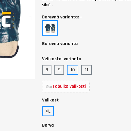
silně…
Barevná varianta: -
-
Barevná varianta
Velikostní varianta
8
9
10
11
Tabulka velikostí
Velikost
XL
Barva