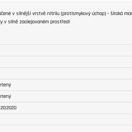
áčené v silnější vrstvě nitrilu (protismykový úchop) • široká 
ly v silně zaolejovaném prostředí
letený
letený
420:2020