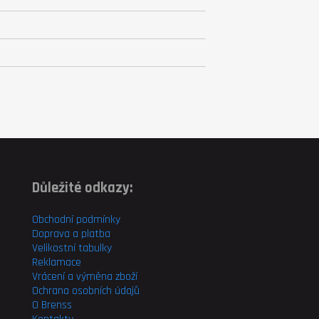
Důležité odkazy:
Obchodní podmínky
Doprava a platba
Velikostní tabulky
Reklamace
Vrácení a výměna zboží
Ochrana osobních údajů
O Brenss