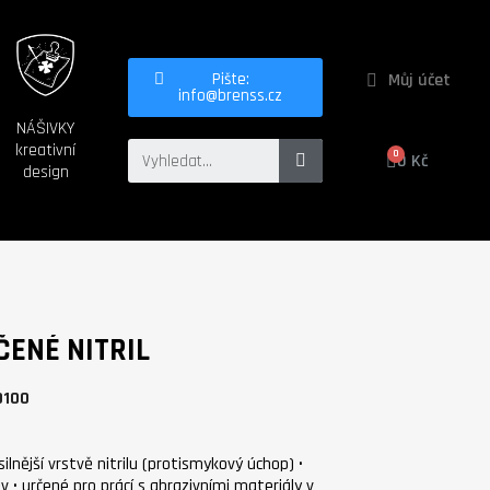
Můj účet
Pište:
info@brenss.cz
NÁŠIVKY
kreativní
0 Kč
design
ENÉ NITRIL
9100
ilnější vrstvě nitrilu (protismykový úchop) •
 • určené pro prácí s abrazivními materiály v