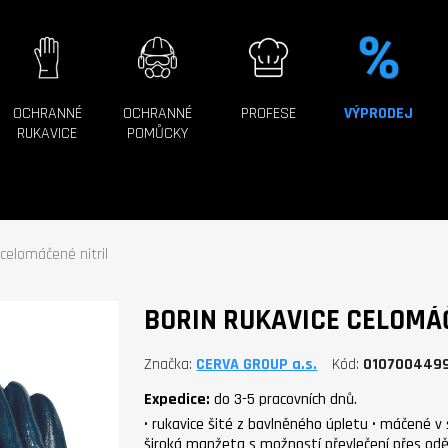
OCHRANNÉ
OCHRANNÉ
PROFESE
VÝPRODEJ
RUKAVICE
POMŮCKY
celomáčené nitril
BORIN RUKAVICE CELOMÁČ
Značka
CERVA GROUP a.s.
Kód
010700449
Expedice:
do 3-5 pracovních dnů.
• rukavice šité z bavlněného úpletu • máčené v s
široká manžeta s možností převlečení přes oděv