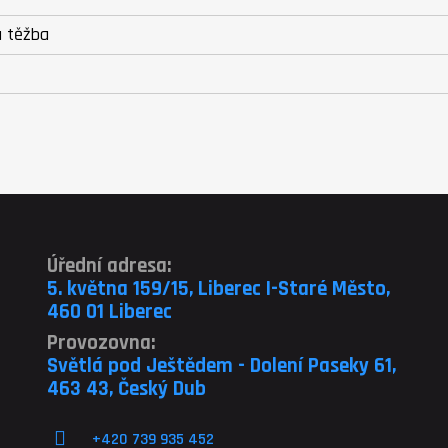
a těžba
Úřední adresa:
5. května 159/15, Liberec I-Staré Město,
460 01 Liberec
Provozovna:
Světlá pod Ještědem - Dolení Paseky 61,
463 43, Český Dub
+420 739 935 452