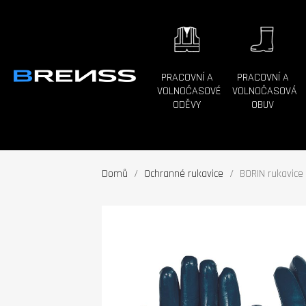
PRACOVNÍ A
PRACOVNÍ A
VOLNOČASOVÉ
VOLNOČASOVÁ
ODĚVY
OBUV
Domů
Ochranné rukavice
BORIN rukavice 