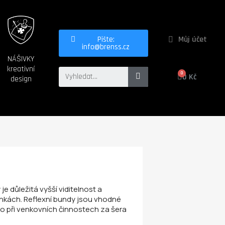
Můj účet
Pište:
info@brenss.cz
NÁŠIVKY
kreativní
0 Kč
design
je důležitá vyšší viditelnost a
nkách. Reflexní bundy jsou vhodné
nebo při venkovních činnostech za šera