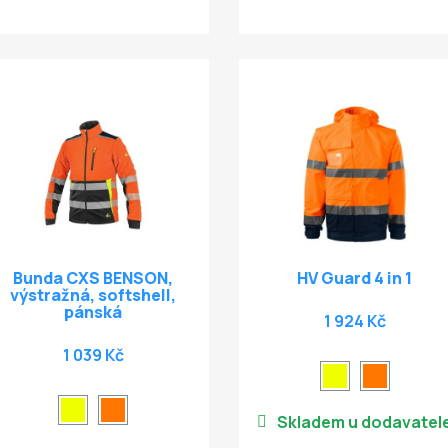
Bunda CXS BENSON,
HV Guard 4 in 1
výstražná, softshell,
pánská
1 924 Kč
1 039 Kč
Skladem u dodavatel