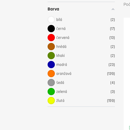
Poč
Barva
bílá
2
černá
17
červená
13
hnědá
2
khaki
2
modrá
23
oranžová
139
šedá
4
zelená
3
žlutá
159