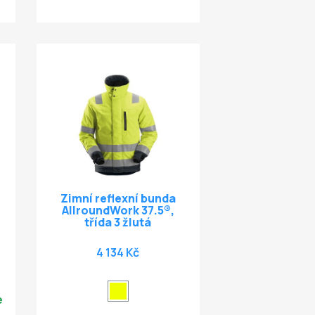
Zimní reflexní bunda
AllroundWork 37.5®,
třída 3 žlutá
4 134 Kč
e