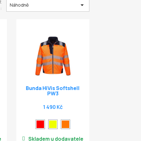
t

Náhodně
:
Bunda HiVis Softshell
PW3
1 490 Kč
e
Skladem u dodavatele