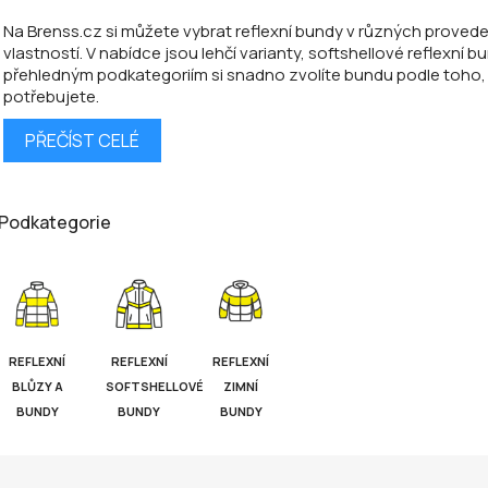
Na Brenss.cz si můžete vybrat reflexní bundy v různých prove
vlastností. V nabídce jsou lehčí varianty, softshellové reflexní b
přehledným podkategoriím si snadno zvolíte bundu podle toho,
potřebujete.
PŘEČÍST CELÉ
Podkategorie
REFLEXNÍ
REFLEXNÍ
REFLEXNÍ
BLŮZY A
SOFTSHELLOVÉ
ZIMNÍ
BUNDY
BUNDY
BUNDY