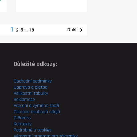
1

Další
2
3
…
18
Důležité odkazy:
Obchodní podmínky
Doprava a platba
Velikostní tabulky
Reklamace
Vrácení a výměna zboží
Ochrana osobních údajů
O Brenss
Kontakty
Podrobně o cookies
Věrnostní program pro
zákazníky