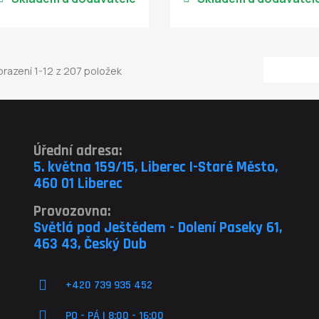
razení 1-12 z 207 položek
Úřední adresa:
5. května 159/15, Liberec I-Staré Město,
460 01 Liberec
Provozovna:
Světlá pod Ještědem - Dolení Paseky 61,
463 43, Český Dub
+420 739 935 452
PO - PÁ | 8:00 - 16:00