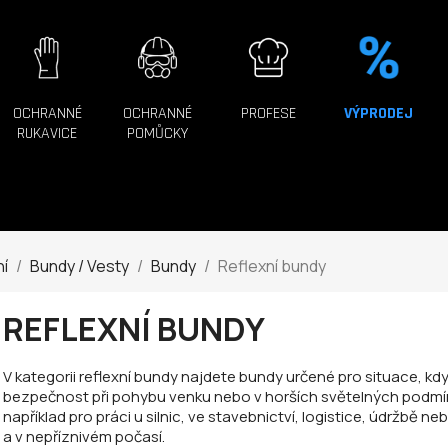
OCHRANNÉ
OCHRANNÉ
PROFESE
VÝPRODEJ
RUKAVICE
POMŮCKY
ní
Bundy / Vesty
Bundy
Reflexní bundy
REFLEXNÍ BUNDY
V kategorii reflexní bundy najdete bundy určené pro situace, kdy 
bezpečnost při pohybu venku nebo v horších světelných podmí
například pro práci u silnic, ve stavebnictví, logistice, údržbě 
a v nepříznivém počasí.