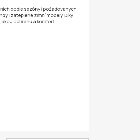
deních podle sezóny i požadovaných
undy i zateplené zimní modely. Díky
 jakou ochranu a komfort