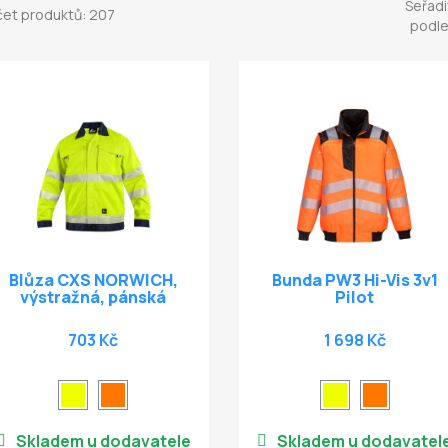
Seřadi
et produktů: 207
podle
Blůza CXS NORWICH,
Bunda PW3 Hi-Vis 3v1
výstražná, pánská
Pilot
703 Kč
1 698 Kč
Skladem u dodavatele
Skladem u dodavatel