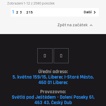
Zobrazení 1-12 z 2580 položek
1

Další
2
3
…
215
Zpět na začátek

Úřední adresa:
5. května 159/15, Liberec I-Staré Město,
460 01 Liberec
Provozovna:
Světlá pod Ještědem - Dolení Paseky 61,
463 43, Český Dub