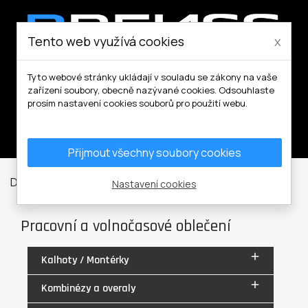
Tento web využívá cookies
x
Tyto webové stránky ukládají v souladu se zákony na vaše
zařízení soubory, obecně nazývané cookies. Odsouhlaste
prosím nastavení cookies souborů pro použití webu.
Můj účet
Přijmout všechny soubory cookies
Domů
Pracovní a volnočasové oblečení
Nastavení cookies
Pracovní a volnočasové oblečení

Kalhoty / Montérky

Kombinézy a overaly