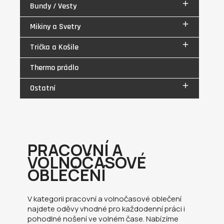

Bundy / Vesty

Mikiny a Svetry

Trička a Košile
Thermo prádlo

Ostatní
PRACOVNÍ A
VOLNOČASOVÉ
OBLEČENÍ
V kategorii pracovní a volnočasové oblečení
najdete oděvy vhodné pro každodenní práci i
pohodlné nošení ve volném čase. Nabízíme