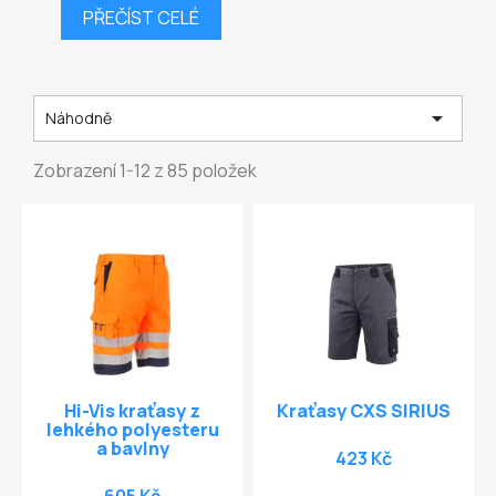
PŘEČÍST CELÉ

Náhodně
Zobrazení 1-12 z 85 položek
Hi-Vis kraťasy z
Kraťasy CXS SIRIUS
lehkého polyesteru
a bavlny
423 Kč
605 Kč