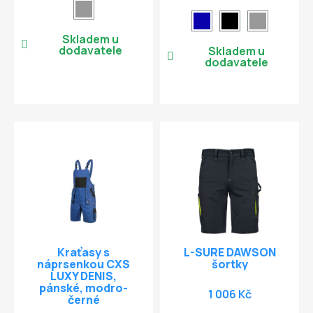
Skladem u
dodavatele
Skladem u
dodavatele
Kraťasy s
L-SURE DAWSON
náprsenkou CXS
šortky
LUXY DENIS,
pánské, modro-
1 006 Kč
černé