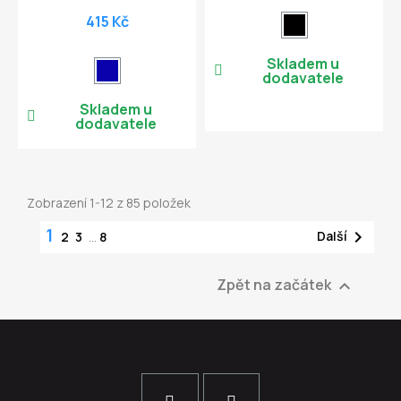
415 Kč
Skladem u
dodavatele
Skladem u
dodavatele
Zobrazení 1-12 z 85 položek
1

Další
2
3
…
8
Zpět na začátek
