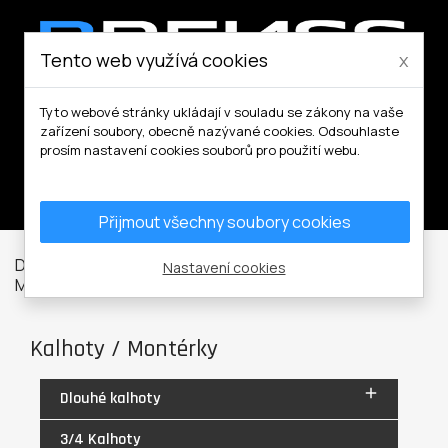
Tento web využívá cookies
x
Tyto webové stránky ukládají v souladu se zákony na vaše
zařízení soubory, obecně nazývané cookies. Odsouhlaste
prosím nastavení cookies souborů pro použití webu.
Můj účet
Přijmout všechny soubory cookies
Domů
Pracovní a volnočasové oblečení
Kalhoty /
Nastavení cookies
Montérky
Kraťasy
Kalhoty / Montérky

Dlouhé kalhoty
3/4 Kalhoty