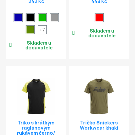
242 Kč
448 Kč
+7
Skladem u
dodavatele
Skladem u
dodavatele
Triko s krátkým
Tričko Snickers
raglánovým
Workwear khaki
rukávem černo/