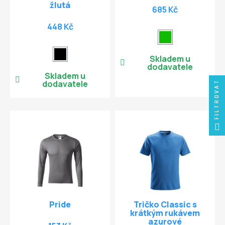
žlutá
685 Kč
448 Kč
Skladem u
dodavatele
Skladem u
dodavatele
FILTROVAT
Pride
Tričko Classic s
krátkým rukávem
azurové