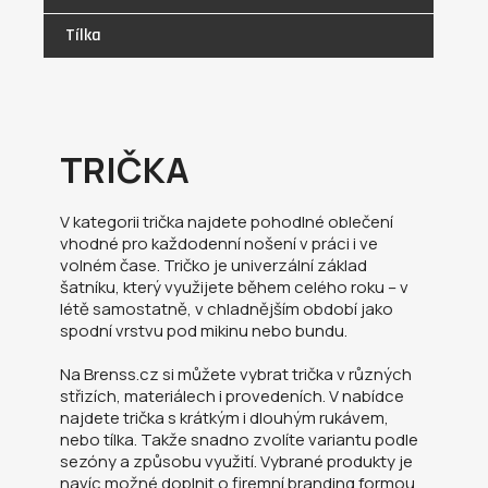
Tílka
TRIČKA
V kategorii trička najdete pohodlné oblečení
vhodné pro každodenní nošení v práci i ve
volném čase. Tričko je univerzální základ
šatníku, který využijete během celého roku – v
létě samostatně, v chladnějším období jako
spodní vrstvu pod mikinu nebo bundu.
Na Brenss.cz si můžete vybrat trička v různých
střizích, materiálech i provedeních. V nabídce
najdete trička s krátkým i dlouhým rukávem,
nebo tílka. Takže snadno zvolíte variantu podle
sezóny a způsobu využití. Vybrané produkty je
navíc možné doplnit o firemní branding formou