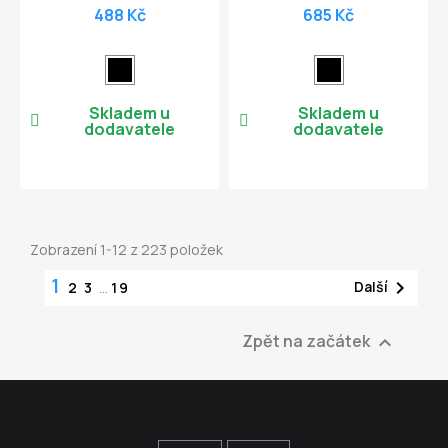
488 Kč
685 Kč
Skladem u
Skladem u
dodavatele
dodavatele
Zobrazení 1-12 z 223 položek
1

Další
2
3
…
19
Zpět na začátek
