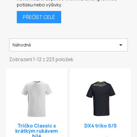
potisku nebo výšivky.
PŘEČÍST CELÉ

Náhodně
Zobrazení 1-12 z 223 položek
Tričko Classic s
DX4 triko S/S
krátkým rukávem
bílé