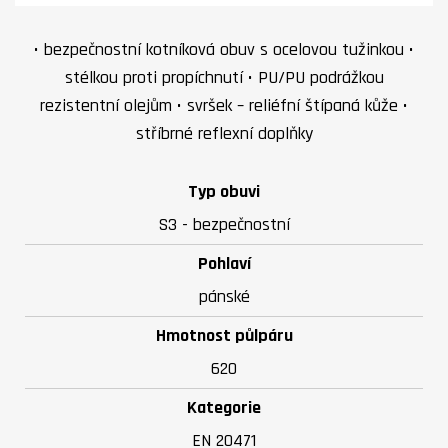
• bezpečnostní kotníková obuv s ocelovou tužinkou •
stélkou proti propíchnutí • PU/PU podrážkou
rezistentní olejům • svršek – reliéfní štípaná kůže •
stříbrné reflexní doplňky
Typ obuvi
S3 - bezpečnostní
Pohlaví
pánské
Hmotnost půlpáru
620
Kategorie
EN 20471