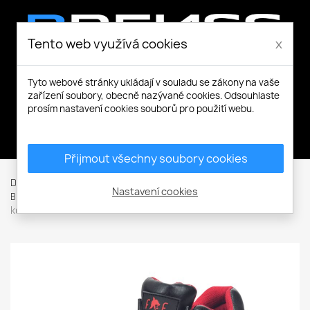
Tento web využívá cookies
x
Tyto webové stránky ukládají v souladu se zákony na vaše
zařízení soubory, obecně nazývané cookies. Odsouhlaste
prosím nastavení cookies souborů pro použití webu.
Můj účet
Přijmout všechny soubory cookies
Domů
Pracovní a volnočasová obuv
Kotníková obuv
Nastavení cookies
Bezpečnostní kotníková obuv se špicí (S)
JENA S3 FO SR
kotník