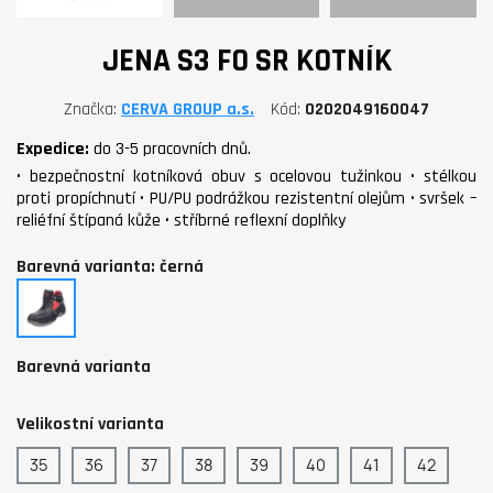
JENA S3 FO SR KOTNÍK
Značka
CERVA GROUP a.s.
Kód
0202049160047
Expedice:
do 3-5 pracovních dnů.
• bezpečnostní kotníková obuv s ocelovou tužinkou • stélkou
proti propíchnutí • PU/PU podrážkou rezistentní olejům • svršek –
reliéfní štípaná kůže • stříbrné reflexní doplňky
Barevná varianta: černá
černá
Barevná varianta
Velikostní varianta
35
36
37
38
39
40
41
42