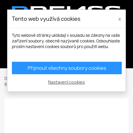
Tento web využívá cookies
x
Tyto webové stránky ukládají v souladu se zákony na vaše
zařízení soubory, obecně nazývané cookies. Odsouhlaste
prosím nastavení cookies souborů pro použití webu.
Můj účet
Přijmout všechny soubory cookies
Domů
Pracovní a volnočasová obuv
Polobotky
Nastavení cookies
Bezpečnostní polobotky (S)
CLASSIC S1 Low