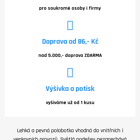
pro soukromé osoby i firmy
Doprava od 86,- Kč
nad 5.000,- doprava ZDARMA
Výšivka a potisk
vyšíváme už od 1 kusu
Lehká a pevná polobotka vhodná do vnitřních i
venkovních provozů. Světlá podešev nezanechává