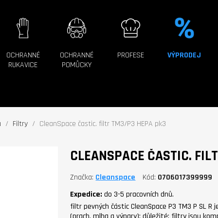
OCHRANNÉ
OCHRANNÉ
PROFESE
VÝPRODEJ
RUKAVICE
POMŮCKY
u
Filtry
CleanSpace častic. filtr TM3/P3 HEPA pk3
CLEANSPACE ČASTIC. FIL
Značka
Cleanspace
Kód
0706017399999
Expedice:
do 3-5 pracovních dnů.
filtr pevných částic CleanSpace P3 TM3 P SL R 
(prach, mlha a výpary); důležité: filtry jsou k