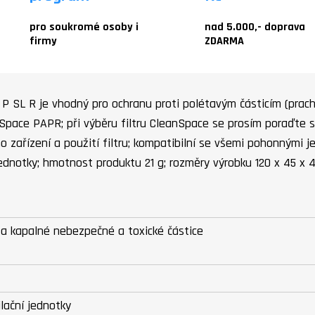
pro soukromé osoby i
nad 5.000,- doprava
firmy
ZDARMA
P SL R je vhodný pro ochranu proti polétavým částicím (prach, 
Space PAPR; při výběru filtru CleanSpace se prosím poraďte s
 zařízení a použití filtru; kompatibilní se všemi pohonnými
notky; hmotnost produktu 21 g; rozměry výrobku 120 x 45 x 45
 a kapalné nebezpečné a toxické částice
ilační jednotky