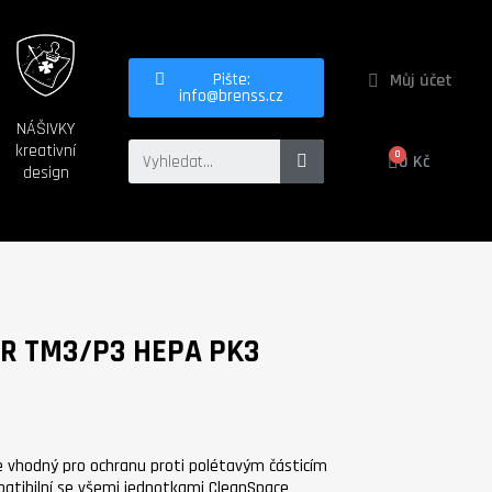
Můj účet
Pište:
info@brenss.cz
NÁŠIVKY
kreativní
0 Kč
design
TR TM3/P3 HEPA PK3
je vhodný pro ochranu proti polétavým částicím
ompatibilní se všemi jednotkami CleanSpace