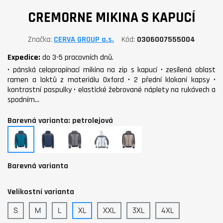
CREMORNE MIKINA S KAPUCÍ
Značka
CERVA GROUP a.s.
Kód
0306007555004
Expedice:
do 3-5 pracovních dnů.
• pánská celopropínací mikina na zip s kapucí • zesílená oblast
ramen a loktů z materiálu Oxford • 2 přední klokaní kapsy •
kontrastní paspulky • elastické žebrované náplety na rukávech a
spodním…
Barevná varianta: petrolejová
petrolejová
navy
šedá
bílá
sv.olivová
Barevná varianta
Velikostní varianta
S
M
L
XL
XXL
3XL
4XL