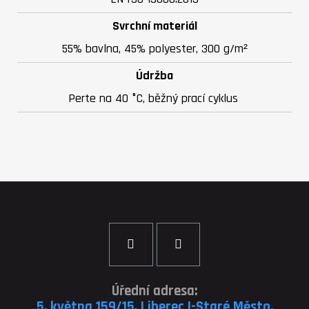
Svrchní materiál
55% bavlna, 45% polyester, 300 g/m²
Údržba
Perte na 40 °C, běžný prací cyklus
Úřední adresa:
5. května 159/15, Liberec I-Staré Město,