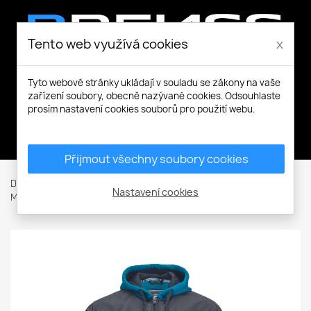
Tento web využívá cookies
x
Tyto webové stránky ukládají v souladu se zákony na vaše
zařízení soubory, obecně nazývané cookies. Odsouhlaste
prosím nastavení cookies souborů pro použití webu.
Můj účet
Přijmout všechny soubory cookies
Domů
Pracovní a volnočasové oblečení
Mikiny a Svetry
Nastavení cookies
Mikiny s kapucí
CREMORNE mikina s kapucí