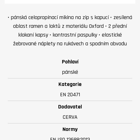
• pánská celopropínací mikina na zip s kapucí • zesílená
oblast ramen a loktů z materiálu Oxford • 2 přední
klokaní kapsy • kontrastní paspulky • elastické
žebrované náplety na rukávech a spodním obvodu
Pohlaví
pánské
Kategorie
EN 20471
Dodavatel
CERVA
Normy
EN ISO 13688:2013