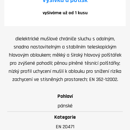
vyšíváme už od 1 kusu
dielektrické mušlové chrániče sluchu s odolným,
snadno nastavitelným a stabilním teleskopickým
hlavovým obloukem; měkký a široký hlavový polštářek
pro zvýšené pohodlí; pěnou plněné těsnící polštářky;
nízký profil uchycení mušlí k oblouku pro snížení rizika
zachycení ve stísněných prostorech; EN 352-1:2002.
Pohlaví
pánské
Kategorie
EN 20471