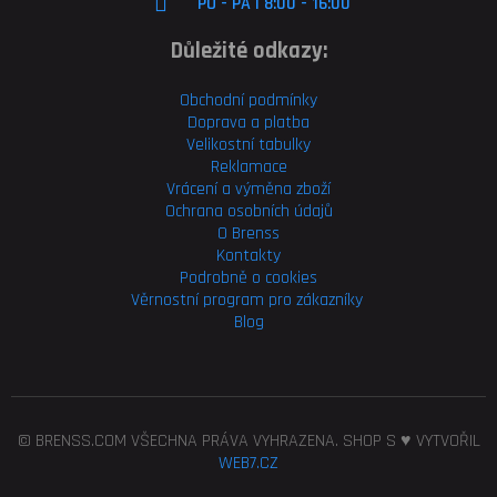
PO - PÁ | 8:00 - 16:00
Důležité odkazy:
Obchodní podmínky
Doprava a platba
Velikostní tabulky
Reklamace
Vrácení a výměna zboží
Ochrana osobních údajů
O Brenss
Kontakty
Podrobně o cookies
Věrnostní program pro
zákazníky
Blog
© BRENSS.COM VŠECHNA PRÁVA VYHRAZENA. SHOP S ♥ VYTVOŘIL
WEB7.CZ