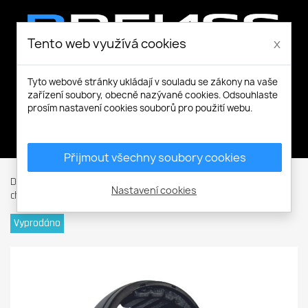
Tento web využívá cookies
x
Tyto webové stránky ukládají v souladu se zákony na vaše
zařízení soubory, obecně nazývané cookies. Odsouhlaste
prosím nastavení cookies souborů pro použití webu.
Můj účet
Přijmout všechny soubory cookies
Domů
Ochranné pomůcky
Ochrana sluchu
Mušlové
Nastavení cookies
chrániče
ED 1H sluchátka-hlava EAR DEFENDER green
Vyprodáno