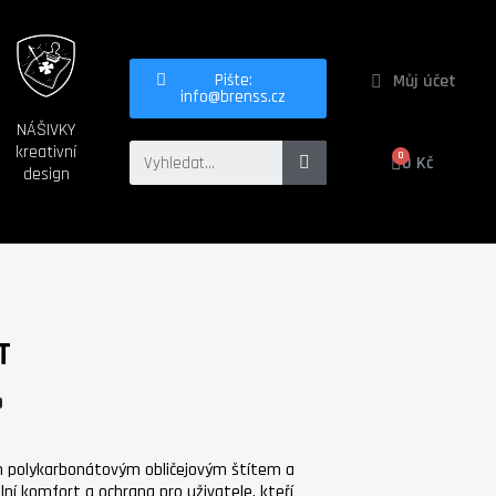
Můj účet
Pište:
info@brenss.cz
NÁŠIVKY
kreativní
0 Kč
design
T
9
m polykarbonátovým obličejovým štítem a
ní komfort a ochrana pro uživatele, kteří