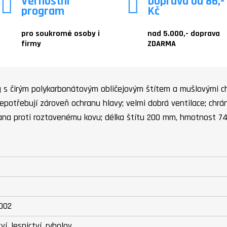
Věrnostní
Doprava od 86,-
program
Kč
pro soukromé osoby i
nad 5.000,- doprava
firmy
ZDARMA
 s čirým polykarbonátovým obličejovým štítem a mušlovými ch
nepotřebují zároveň ochranu hlavy; velmi dobrá ventilace; chrá
hrana proti roztavenému kovu; délka štítu 200 mm, hmotnost 74
2002
í, lesnictví, rybolov