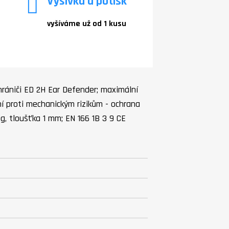
Výšivka a potisk
vyšíváme už od 1 kusu
rániči ED 2H Ear Defender; maximální
ní proti mechanickým rizikům - ochrana
g, tloušťka 1 mm; EN 166 1B 3 9 CE