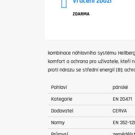
Vrácení zboží
ZDARMA
kombinace náhlavního systému Hellberg
komfort a ochrana pro uživatele, kteří 
proti nárazu se střední energií (B); oc
Pohlaví
pánské
Kategorie
EN 20471
Dodavatel
CERVA
Normy
EN 352-1:
Průmysl
zemědělstv