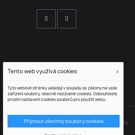
Tento web využívá cookies
x
Tyto webové stránky ukládají v souladu se zákony na vaše
zařízení soubory, obecně nazývané cookies. Odsouhlaste
prosím nastavení cookies souborů pro použití webu.
Přijmout všechny soubory cookies
© BRENSS.COM VŠECHNA PRÁVA VYHRAZENA. SHOP S ♥ VYTVOŘIL
WEB7.CZ