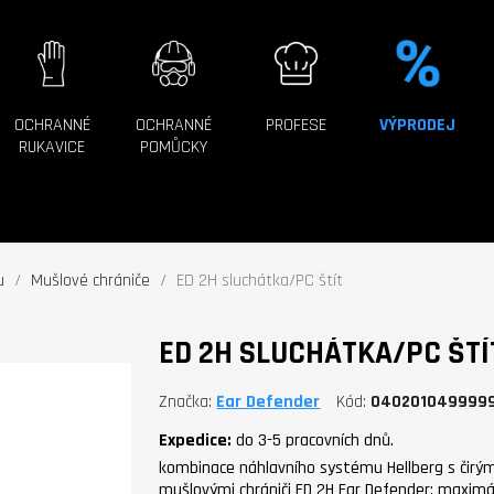
OCHRANNÉ
OCHRANNÉ
PROFESE
VÝPRODEJ
RUKAVICE
POMŮCKY
u
Mušlové chrániče
ED 2H sluchátka/PC štít
ED 2H SLUCHÁTKA/PC ŠTÍ
Značka
Ear Defender
Kód
040201049999
Expedice:
do 3-5 pracovních dnů.
kombinace náhlavního systému Hellberg s čirý
mušlovými chrániči ED 2H Ear Defender; maximál