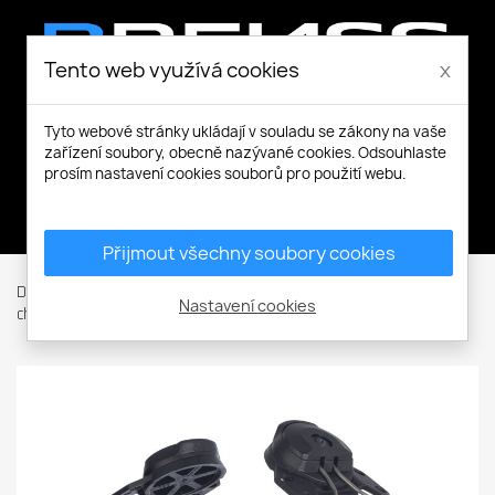
Tento web využívá cookies
x
Tyto webové stránky ukládají v souladu se zákony na vaše
zařízení soubory, obecně nazývané cookies. Odsouhlaste
prosím nastavení cookies souborů pro použití webu.
Můj účet
Přijmout všechny soubory cookies
Domů
Ochranné pomůcky
Ochrana sluchu
Mušlové
Nastavení cookies
chrániče
Peltor H510P3E-405-GU Sluch H9P3e-přilba