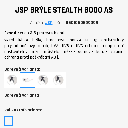
JSP BRÝLE STEALTH 8000 AS
Značka
JSP
Kód
0501050599999
Expedice:
do 3-5 pracovních dnů.
velmi lehké brýle, hmotnost pouze 26 g; antistatický
polykarbonátový zorník; UVA, UVB a UVC ochrana; adaptabilní
nastavitelný nosní můstek; měkké gumové konce stranic;
ochrana proti poškrábání AS i…
Barevná varianta: -
žlutá
-
čirá
kouřová
Barevná varianta
Velikostní varianta
-