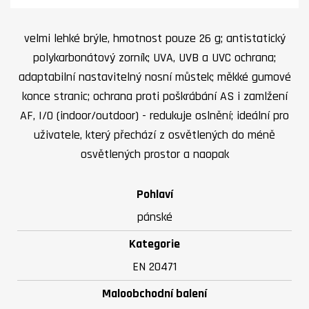
velmi lehké brýle, hmotnost pouze 26 g; antistatický
polykarbonátový zorník; UVA, UVB a UVC ochrana;
adaptabilní nastavitelný nosní můstek; měkké gumové
konce stranic; ochrana proti poškrábání AS i zamlžení
AF, I/O (indoor/outdoor) - redukuje oslnění; ideální pro
uživatele, který přechází z osvětlených do méně
osvětlených prostor a naopak​
Pohlaví
pánské
Kategorie
EN 20471
Maloobchodní balení