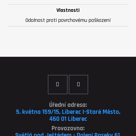
Vlastnosti
Odolnost proti povrchovému poškození
Úřední adresa:
5. května 159/15, Liberec I-Staré Město,
460 01 Liberec
Provozovna:
Světlá pod Ještědem - Dolení Paseky 61,