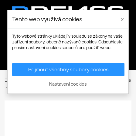
Tento web využívá cookies
x
Tyto webové stránky ukládají v souladu se zákony na vaše
zařízení soubory, obecně nazývané cookies. Odsouhlaste
prosím nastavení cookies souborů pro použití webu.
Můj účet
Přijmout všechny soubory cookies
Domů
Ochranné pomůcky
Ochrana zraku
Ochranné brýle
Nastavení cookies
JSP brýle STEALTH 8000 AS