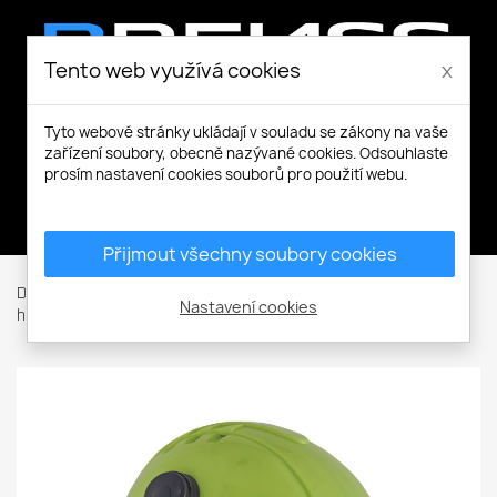
Tento web využívá cookies
x
Tyto webové stránky ukládají v souladu se zákony na vaše
zařízení soubory, obecně nazývané cookies. Odsouhlaste
prosím nastavení cookies souborů pro použití webu.
Můj účet
Přijmout všechny soubory cookies
Domů
Ochranné pomůcky
Ochrana hlavy
Ochranné
Nastavení cookies
helmy
ALPINWORKER přilba WR ve