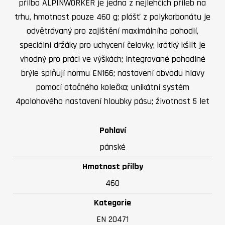
přilba ALPINWORKER je jedna z nejlehčích přileb na
trhu, hmotnost pouze 460 g; plášť z polykarbonátu je
odvětrávaný pro zajištění maximálního pohodlí,
speciální držáky pro uchycení čelovky; krátký kšilt je
vhodný pro práci ve výškách; integrované pohodlné
brýle splňují normu EN166; nastavení obvodu hlavy
pomocí otočného kolečka; unikátní systém
4polohového nastavení hloubky pásu; životnost 5 let
Pohlaví
pánské
Hmotnost přilby
460
Kategorie
EN 20471