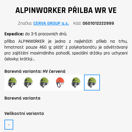
ALPINWORKER PŘILBA WR VE
Značka
CERVA GROUP a.s.
Kód
0601012222999
Expedice:
do 3-5 pracovních dnů.
přilba ALPINWORKER je jedna z nejlehčích přileb na trhu,
hmotnost pouze 460 g; plášť z polykarbonátu je odvětrávaný
pro zajištění maximálního pohodlí, speciální držáky pro uchycení
čelovky; krátký…
Barevná varianta: HV červená
žlutá
modrá
bílá
HV
HV
HV
oranžová
žlutá
červená
Barevná varianta
Velikostní varianta
-