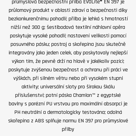
průmyslová bezpečnostní přilba EVOLite® EN 397 je
průlomový produkt v oblasti zdraví a bezpečnosti díky
bezkonkurenčnímu pohodlí; přilba je lehká s hmotností
nižší než 300 g; šestibodová textilní náhlavní opěra
poskytuje vysoké pohodlí; nastavení velikosti pomocí
posuvného pásku; postroj a skořepina jsou skutečně
integrovány jako jeden celek, aby poskytovaly nejlepší
výkon tím, že pevně drží na hlavě v jakékoliv pozici;
poskytuje zvýšenou bezpečnost a ochranu při práci ve
výškách, při silném větru nebo při vysokém stupni
aktivity; universální sloty pro širokou škálu
příslušenství; potní páska Chamlon™ z egyptské
bavlny s porézní PU vrstvou pro maximální absorpci je
PH neutrální a dermatologicky testována; odolná
skořepina z ABS splňuje normu EN 397 pro průmyslové
přilby