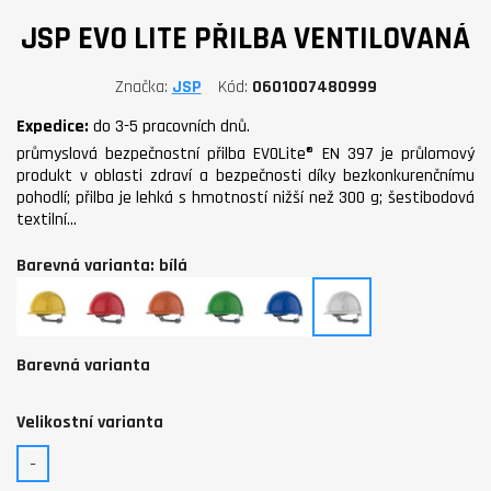
JSP EVO LITE PŘILBA VENTILOVANÁ
Značka
JSP
Kód
0601007480999
Expedice:
do 3-5 pracovních dnů.
průmyslová bezpečnostní přilba EVOLite® EN 397 je průlomový
produkt v oblasti zdraví a bezpečnosti díky bezkonkurenčnímu
pohodlí; přilba je lehká s hmotností nižší než 300 g; šestibodová
textilní…
Barevná varianta: bílá
žlutá
červená
oranžová
zelená
modrá
bílá
Barevná varianta
Velikostní varianta
-