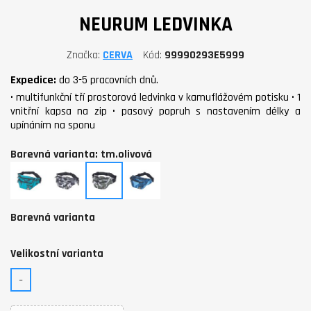
NEURUM LEDVINKA
Značka
CERVA
Kód
99990293E5999
Expedice:
do 3-5 pracovních dnů.
• multifunkční tří prostorová ledvinka v kamuflážovém potisku • 1
vnitřní kapsa na zip • pasový popruh s nastavením délky a
upínáním na sponu
Barevná varianta: tm.olivová
petrolejová
antracit
tm.olivová
navy
Barevná varianta
Velikostní varianta
-