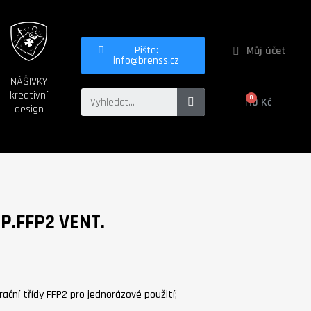
Můj účet
Pište:
info@brenss.cz
NÁŠIVKY
kreativní
0 Kč
design
P.FFP2 VENT.
rační třídy FFP2 pro jednorázové použití;