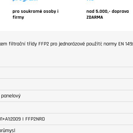
pro soukromé osoby i
nad 5.000,- doprava
firmy
ZDARMA
kem filtrační třídy FFP2 pro jednorázové použití; normy EN 149
3 panelový
01+A1:2009 | FFP2NRD
průmysl