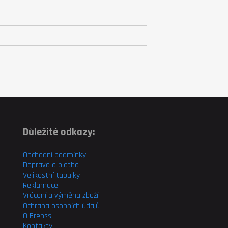
Důležité odkazy:
Obchodní podmínky
Doprava a platba
Velikostní tabulky
Reklamace
Vrácení a výměna zboží
Ochrana osobních údajů
O Brenss
Kontakty