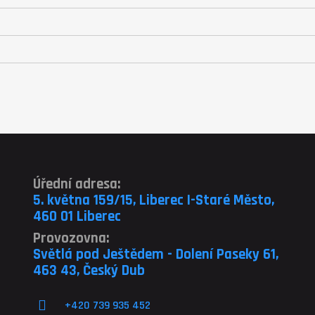
Úřední adresa:
5. května 159/15, Liberec I-Staré Město,
460 01 Liberec
Provozovna:
Světlá pod Ještědem - Dolení Paseky 61,
463 43, Český Dub
+420 739 935 452