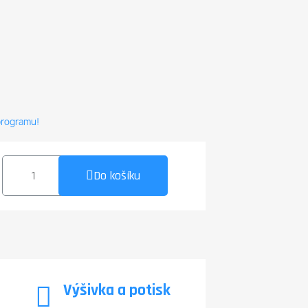
 programu!
Do košíku
Výšivka a potisk