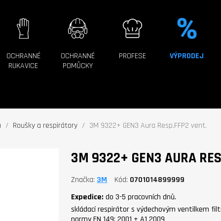
OCHRANNÉ
OCHRANNÉ
PROFESE
VÝPRODEJ
RUKAVICE
POMŮCKY
u
Roušky a respirátory
3M 9322+ GEN3 Aura Resp.FFP2 vent.
3M 9322+ GEN3 AURA RES
Značka
3M
Kód
0701014899999
Expedice:
do 3-5 pracovních dnů.
skládací respirátor s výdechovým ventilkem filt
normy EN 149: 2001 + A1 2009