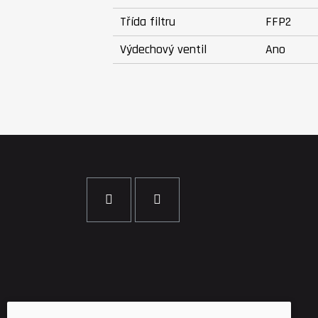
Třída filtru
FFP2
Výdechový ventil
Ano