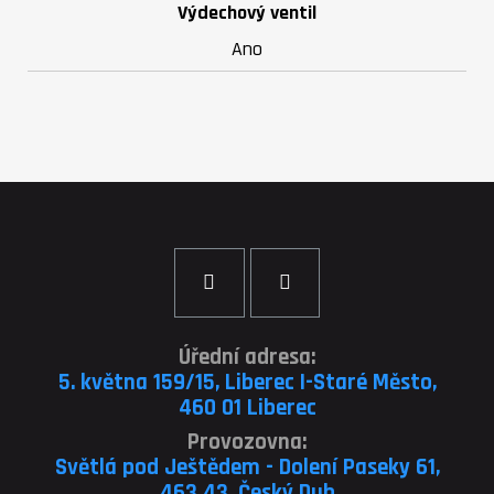
Výdechový ventil
Ano
Úřední adresa:
5. května 159/15, Liberec I-Staré Město,
460 01 Liberec
Provozovna:
Světlá pod Ještědem - Dolení Paseky 61,
463 43, Český Dub