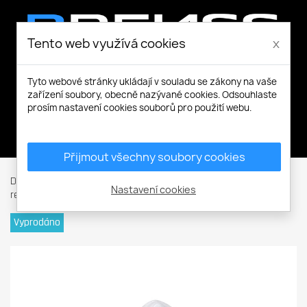
Tento web využívá cookies
x
Tyto webové stránky ukládají v souladu se zákony na vaše
zařízení soubory, obecně nazývané cookies. Odsouhlaste
prosím nastavení cookies souborů pro použití webu.
Můj účet
Přijmout všechny soubory cookies
Domů
Ochranné pomůcky
Ochrana dechu
Roušky a
Nastavení cookies
respirátory
RESPAIR X respirátor FFP2 vent.10ks
Vyprodáno