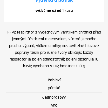
vyšíváme už od 1 kusu
FFP2 respirátor s výdechovým ventilkem chránící před
jemnými částicemi a aerosolem, včetně jemného
prachu, výparů, vláken a mlhy; nastavitelné hlavové
popruhy těsní pro různé tvary obličejů; každý
respirátor je balen samostatně; balení obsahuje 10
kusů; vyrobeno v UK; hmotnost 18 g
Pohlaví
pánské
Jednorázový
Ano