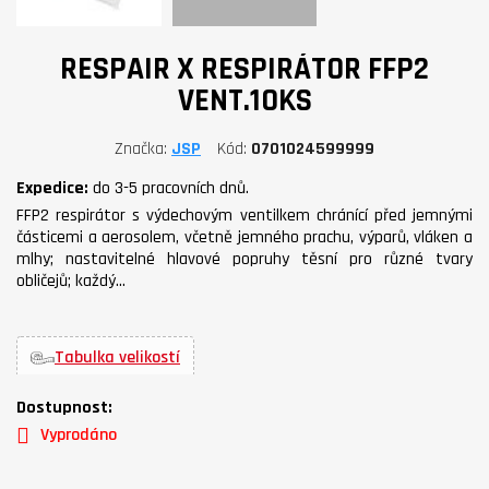
RESPAIR X RESPIRÁTOR FFP2
VENT.10KS
Značka
JSP
Kód
0701024599999
Expedice:
do 3-5 pracovních dnů.
FFP2 respirátor s výdechovým ventilkem chránící před jemnými
částicemi a aerosolem, včetně jemného prachu, výparů, vláken a
mlhy; nastavitelné hlavové popruhy těsní pro různé tvary
obličejů; každý…
Tabulka velikostí
Dostupnost:
Vyprodáno