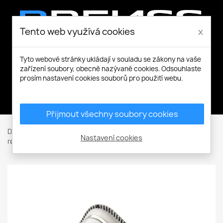
Tento web využívá cookies
x
Tyto webové stránky ukládají v souladu se zákony na vaše
zařízení soubory, obecně nazývané cookies. Odsouhlaste
prosím nastavení cookies souborů pro použití webu.
Můj účet
Přijmout všechny soubory cookies
Domů
Ochranné pomůcky
Ochrana dechu
Roušky a
Nastavení cookies
respirátory
SPIROTEK VS2200CV resp. FFP2 OV vent.