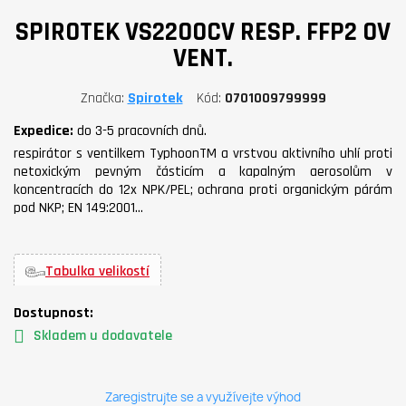
SPIROTEK VS2200CV RESP. FFP2 OV
VENT.
Značka
Spirotek
Kód
0701009799999
Expedice:
do 3-5 pracovních dnů.
respirátor s ventilkem TyphoonTM a vrstvou aktivního uhlí proti
netoxickým pevným částicím a kapalným aerosolům v
koncentracích do 12x NPK/PEL; ochrana proti organickým párám
pod NKP; EN 149:2001…
Tabulka velikostí
Dostupnost:
Skladem u dodavatele
Zaregistrujte se a využívejte výhod