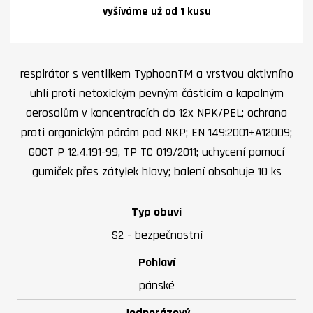
vyšíváme už od 1 kusu
respirátor s ventilkem TyphoonTM a vrstvou aktivního
uhlí proti netoxickým pevným částicím a kapalným
aerosolům v koncentracích do 12x NPK/PEL; ochrana
proti organickým párám pod NKP; EN 149:2001+A12009;
GOCT P 12.4.191-99, TP TC 019/2011; uchycení pomocí
gumiček přes zátylek hlavy; balení obsahuje 10 ks
Typ obuvi
S2 - bezpečnostní
Pohlaví
pánské
Jednorázový