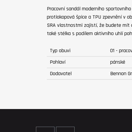
Pracovní sandál moderního sportovního 
protiokopová špice a TPU zpevnění v ob
SRA vlastnostmi zajistí, že budete mít 
také stélka s podílem aktivního uhlí poh
Typ obuvi
O1 - praco
Pohlaví
pánské
Dodavatel
Bennon G