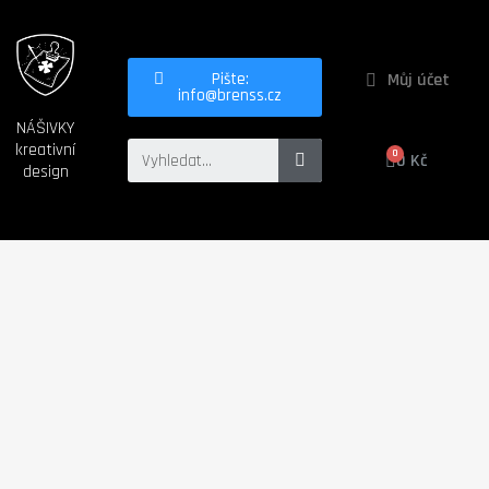
Můj účet
Pište:
info@brenss.cz
NÁŠIVKY
kreativní
0 Kč
design