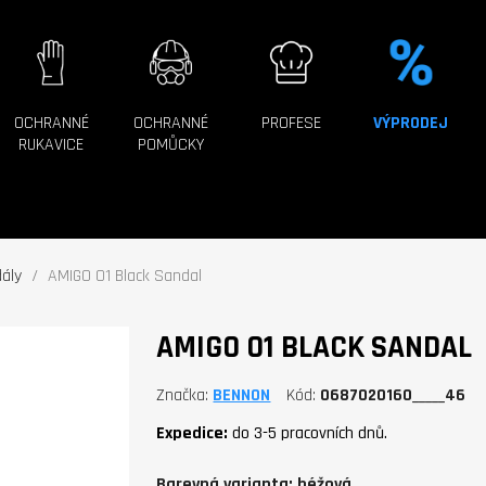
OCHRANNÉ
OCHRANNÉ
PROFESE
VÝPRODEJ
RUKAVICE
POMŮCKY
ály
AMIGO O1 Black Sandal
AMIGO O1 BLACK SANDAL
Značka
BENNON
Kód
0687020160_____46
Expedice:
do 3-5 pracovních dnů.
Barevná varianta: béžová