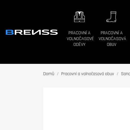
PRACOVNÍ A
PRACOVNÍ A
VOLNOČASOVÉ
VOLNOČASOVÁ
ODĚVY
OBUV
Domů
Pracovní a volnočasová obuv
Sand