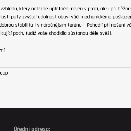
vzhledu, který nalezne uplatnění nejen v práci, ale i při bě
lasti paty zvyšují odolnost obuvi vůči mechanickému poškozen
dobrou stabilitu i v náročnějším terénu. Pohodlí při nošení vá
lcující pach, tudíž vaše chodidla zůstanou déle svěží.
vní
roup
Úřední adresa: