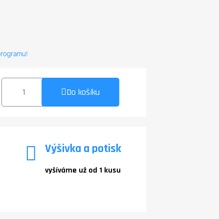
 programu!
Do košíku
Výšivka a potisk
vyšíváme už od 1 kusu