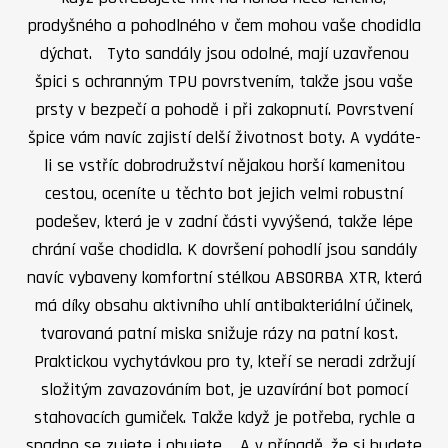
prodyšného a pohodlného v čem mohou vaše chodidla
dýchat. Tyto sandály jsou odolné, mají uzavřenou
špici s ochranným TPU povrstvením, takže jsou vaše
prsty v bezpečí a pohodě i při zakopnutí. Povrstvení
špice vám navíc zajistí delší životnost boty. A vydáte-
li se vstříc dobrodružství nějakou horší kamenitou
cestou, oceníte u těchto bot jejich velmi robustní
podešev, která je v zadní části vyvýšená, takže lépe
chrání vaše chodidla. K dovršení pohodlí jsou sandály
navíc vybaveny komfortní stélkou ABSORBA XTR, která
má díky obsahu aktivního uhlí antibakteriální účinek,
tvarovaná patní miska snižuje rázy na patní kost.
Praktickou vychytávkou pro ty, kteří se neradi zdržují
složitým zavazováním bot, je uzavírání bot pomocí
stahovacích gumiček. Takže když je potřeba, rychle a
snadno se zujete i obujete. A v případě, že si budete