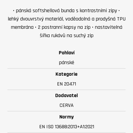
• pánská softshellová bunda s kontrastními zipy •
lehký dvouvrstvý materiál, voděodolná a prodyšná TPU
membrána • 2 postranní kapsy na zip • nastavitelná
šířka rukávů na suchý zip
Pohlaví
pánské
Kategorie
EN 20471
Dodavatel
CERVA
Normy
EN ISO 13688:2013+A1:2021