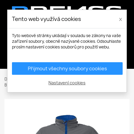
Tento web využívá cookies
x
Tyto webové stránky ukládají v souladu se zákony na vaše
zařízení soubory, obecně nazývané cookies. Odsouhlaste
prosím nastavení cookies souborů pro použití webu.
Můj účet
Přijmout všechny soubory cookies
Domů
Pracovní a volnočasové oblečení
Bundy / Vesty
Nastavení cookies
Bundy
Softshellové bundy
NAMSEN softshellová bunda