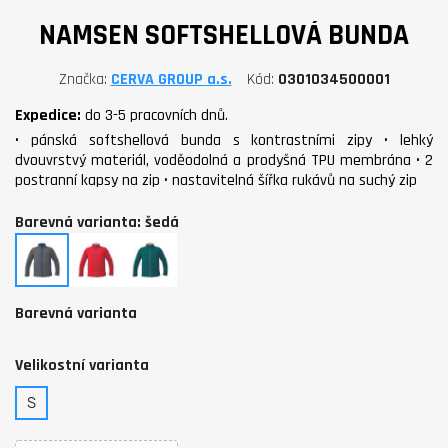
NAMSEN SOFTSHELLOVÁ BUNDA
Značka
CERVA GROUP a.s.
Kód
0301034500001
Expedice:
do 3-5 pracovních dnů.
• pánská softshellová bunda s kontrastními zipy • lehký
dvouvrstvý materiál, voděodolná a prodyšná TPU membrána • 2
postranní kapsy na zip • nastavitelná šířka rukávů na suchý zip
Barevná varianta: šedá
šedá
červená
zelená
Barevná varianta
Velikostní varianta
S