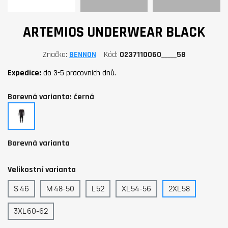
ARTEMIOS UNDERWEAR BLACK
Značka
BENNON
Kód
0237110060_____58
Expedice:
do 3-5 pracovních dnů.
Barevná varianta: černá
černá
Barevná varianta
Velikostní varianta
S 46
M 48-50
L 52
XL 54-56
2XL 58
3XL 60-62