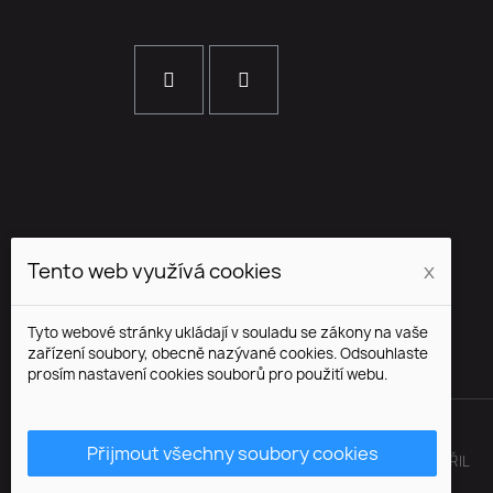
Tento web využívá cookies
x
Tyto webové stránky ukládají v souladu se zákony na vaše
zařízení soubory, obecně nazývané cookies. Odsouhlaste
prosím nastavení cookies souborů pro použití webu.
Přijmout všechny soubory cookies
© BRENSS.COM VŠECHNA PRÁVA VYHRAZENA. SHOP S ♥ VYTVOŘIL
WEB7.CZ