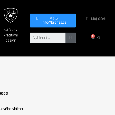
Můj účet
Pište:
info@brenss.cz
NÁŠIVKY
kreativní
0 Kč
design
0003
usového vlákna