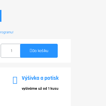
 programu!
Do košíku
Výšivka a potisk
vyšíváme už od 1 kusu