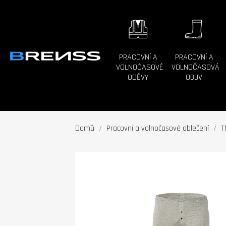
PRACOVNÍ A
PRACOVNÍ A
VOLNOČASOVÉ
VOLNOČASOVÁ
ODĚVY
OBUV
Domů
Pracovní a volnočasové oblečení
T