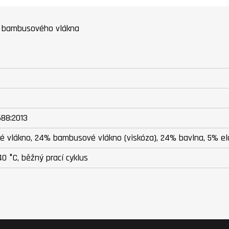
sí bambusového vlákna
688:2013
é vlákno, 24% bambusové vlákno (viskóza), 24% bavlna, 5% el
40 °C, běžný prací cyklus