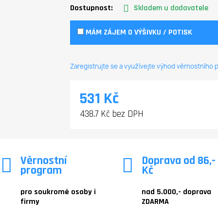
Dostupnost:
Skladem u dodavatele
MÁM ZÁJEM O VÝŠIVKU / POTISK
Zaregistrujte se a využívejte výhod věrnostního
531 Kč
438.7 Kč bez DPH
Věrnostní
Doprava od 86,-
program
Kč
pro soukromé osoby i
nad 5.000,- doprava
firmy
ZDARMA