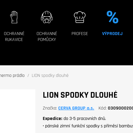
OCHRANNÉ
OCHRANNÉ
PROFESE
VÝPRODEJ
RUKAVICE
POMŮCKY
hermo prádlo
LION spodky dlouhé
LION SPODKY DLOUHÉ
Značka
CERVA GROUP a.s.
Kód
030900020
Expedice:
do 3-5 pracovních dnů.
• pánské zimní funkční spodky s příměsí bamb