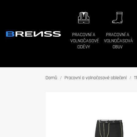
PRACOVNÍ A
PRACOVNÍ A
VOLNOČASOVÉ
VOLNOČASOVÁ
ODĚVY
OBUV
Domů
Pracovní a volnočasové oblečení
T