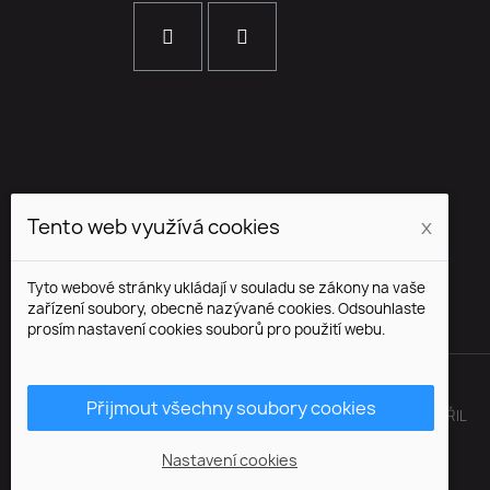
Tento web využívá cookies
x
Tyto webové stránky ukládají v souladu se zákony na vaše
zařízení soubory, obecně nazývané cookies. Odsouhlaste
prosím nastavení cookies souborů pro použití webu.
Přijmout všechny soubory cookies
© BRENSS.COM VŠECHNA PRÁVA VYHRAZENA. SHOP S ♥ VYTVOŘIL
WEB7.CZ
Nastavení cookies