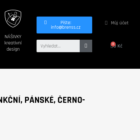
Můj účet
Pište:
info@brenss.cz
NÁŠIVKY
kreativní
0 Kč
design
KČNÍ, PÁNSKÉ, ČERNO-