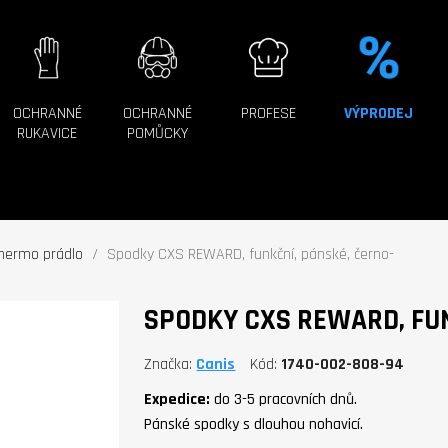
OCHRANNÉ
OCHRANNÉ
PROFESE
VÝPRODEJ
RUKAVICE
POMŮCKY
hermo prádlo
Spodky CXS REWARD, funkční, pánské, černo-
SPODKY CXS REWARD, FUN
Značka
Canis
Kód
1740-002-808-94
Expedice:
do 3-5 pracovních dnů.
Pánské spodky s dlouhou nohavicí.