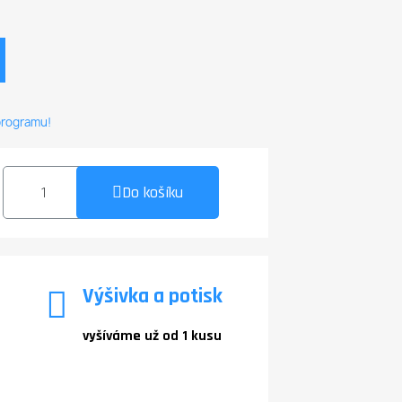
 programu!
Do košíku
Výšivka a potisk
vyšíváme už od 1 kusu