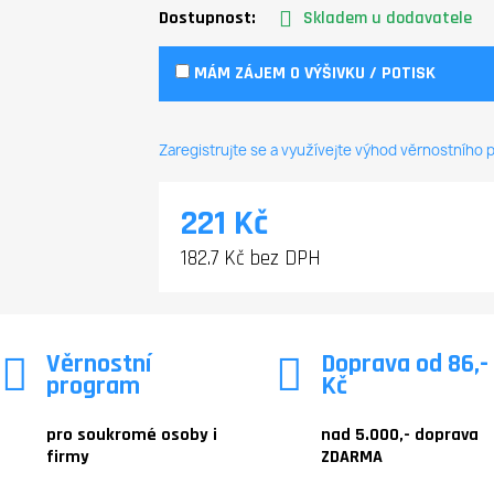
Dostupnost:
Skladem u dodavatele
MÁM ZÁJEM O VÝŠIVKU / POTISK
Zaregistrujte se a využívejte výhod věrnostního
221 Kč
182.7 Kč bez DPH
Věrnostní
Doprava od 86,-
program
Kč
pro soukromé osoby i
nad 5.000,- doprava
firmy
ZDARMA