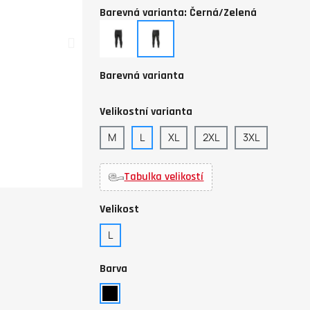
Barevná varianta: Černá/Zelená
Černá/Modrá
Černá/Zelená
Barevná varianta
Velikostní varianta
M
L
XL
2XL
3XL
Tabulka velikostí
Velikost
L
Barva