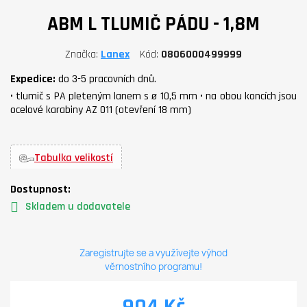
ABM L TLUMIČ PÁDU - 1,8M
Značka
Lanex
Kód
0806000499999
Expedice:
do 3-5 pracovních dnů.
• tlumič s PA pleteným lanem s ø 10,5 mm • na obou koncích jsou
ocelové karabiny AZ 011 (otevření 18 mm)
Tabulka velikostí
Dostupnost:
Skladem u dodavatele
Zaregistrujte se a využívejte výhod
věrnostního programu!
904 Kč