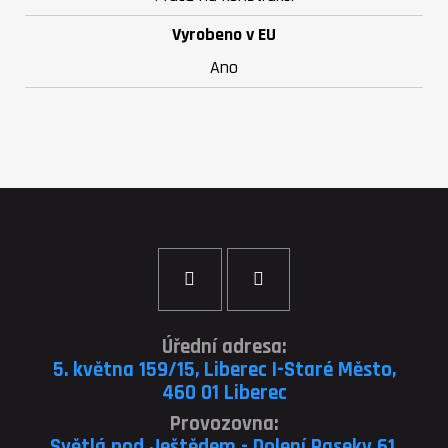
Vyrobeno v EU
Ano
Úřední adresa:
5. května 159/15, Liberec I-Staré Město,
460 01 Liberec
Provozovna:
Světlá pod Ještědem - Dolení Paseky 61,