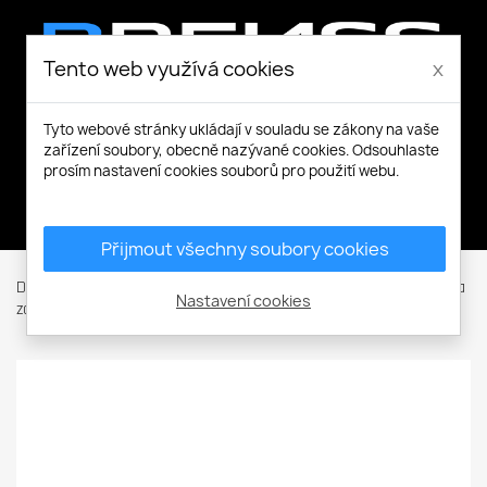
Tento web využívá cookies
x
Tyto webové stránky ukládají v souladu se zákony na vaše
zařízení soubory, obecně nazývané cookies. Odsouhlaste
prosím nastavení cookies souborů pro použití webu.
Můj účet
Přijmout všechny soubory cookies
Domů
Ochranné pomůcky
Ochrana proti pádu
Tlumiče a
Nastavení cookies
zachycovače
ABM L tlumič pádu - 1,8m