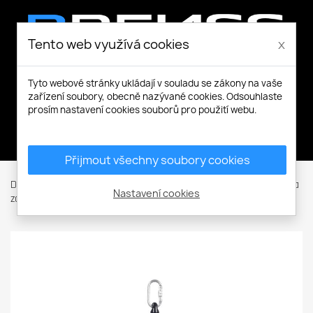
Tento web využívá cookies
x
Tyto webové stránky ukládají v souladu se zákony na vaše
zařízení soubory, obecně nazývané cookies. Odsouhlaste
prosím nastavení cookies souborů pro použití webu.
Můj účet
Přijmout všechny soubory cookies
Domů
Ochranné pomůcky
Ochrana proti pádu
Tlumiče a
Nastavení cookies
zachycovače
WR 040 HV samonav.zachycovač pádu 1,8m