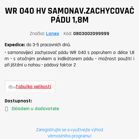
WR 040 HV SAMONAV.ZACHYCOVAČ
PÁDU 1,8M
Značka
Lanex
Kód
0803002099999
Expedice:
do 3-5 pracovních dnů.
• samonavíjecí zachycovač pádu WR 040 s popruhem o délce 1,8
m • s otočným prvkem a indikátorem pádu • možnost použití i
při jištění u nohou • pádový faktor 2
Tabulka velikostí
Dostupnost:
Skladem u dodavatele
Zaregistrujte se a využívejte výhod
věrnostního programu!