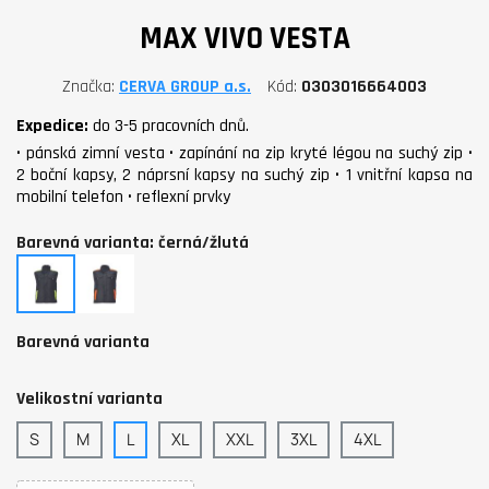
MAX VIVO VESTA
Značka
CERVA GROUP a.s.
Kód
0303016664003
Expedice:
do 3-5 pracovních dnů.
• pánská zimní vesta • zapínání na zip kryté légou na suchý zip •
2 boční kapsy, 2 náprsní kapsy na suchý zip • 1 vnitřní kapsa na
mobilní telefon • reflexní prvky
Barevná varianta: černá/žlutá
černá/
černá/oranžová
žlutá
Barevná varianta
Velikostní varianta
S
M
L
XL
XXL
3XL
4XL