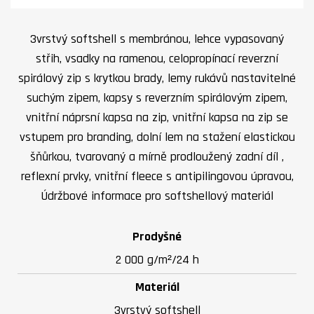
3vrstvý softshell s membránou, lehce vypasovaný
střih, vsadky na ramenou, celopropínací reverzní
spirálový zip s krytkou brady, lemy rukávů nastavitelné
suchým zipem, kapsy s reverzním spirálovým zipem,
vnitřní náprsní kapsa na zip, vnitřní kapsa na zip se
vstupem pro branding, dolní lem na stažení elastickou
šňůrkou, tvarovaný a mírně prodloužený zadní díl ,
reflexní prvky, vnitřní fleece s antipilingovou úpravou,
Údržbové informace pro softshellový materiál
Prodyšné
2 000 g/m²/24 h
Materiál
3vrstvý softshell