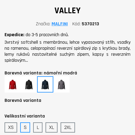
VALLEY
Značka
MALFINI
Kód
5370213
Expedice:
do 3-5 pracovních dnů.
3vrstvý softshell s membránou, lehce vypasovaný střih, vsadky
na ramenou, celopropínací reverzní spirálový zip s krytkou brady,
lemy rukávů nastavitelné suchým zipem, kapsy s reverzním
spirálovým…
Barevná varianta: námořní modrá
červená
černá
námořní
ocelově
modrá
šedá
Barevná varianta
Velikostní varianta
XS
S
L
XL
2XL