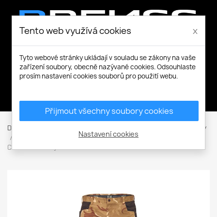
Tento web využívá cookies
x
Tyto webové stránky ukládají v souladu se zákony na vaše
zařízení soubory, obecně nazývané cookies. Odsouhlaste
prosím nastavení cookies souborů pro použití webu.
Můj účet
Přijmout všechny soubory cookies
Domů
Pracovní a volnočasové oblečení
Kalhoty / Montérky
Nastavení cookies
Dlouhé kalhoty
Kalhoty do pasu
Kalhoty / Montérky
CRAMBE kalhoty