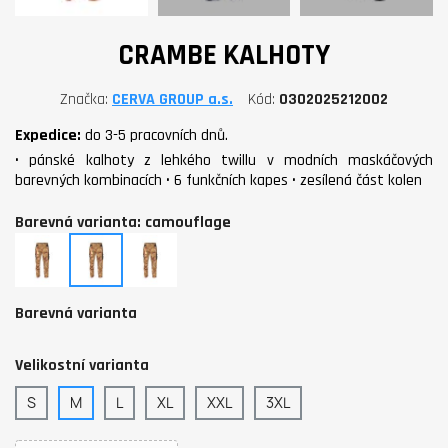
CRAMBE KALHOTY
Značka
CERVA GROUP a.s.
Kód
0302025212002
Expedice:
do 3-5 pracovních dnů.
• pánské kalhoty z lehkého twillu v modních maskáčových
barevných kombinacích • 6 funkčních kapes • zesílená část kolen
Barevná varianta: camouflage
šedá
camouflage
béžová
kamufláž
kamufláž
Barevná varianta
Velikostní varianta
S
M
L
XL
XXL
3XL