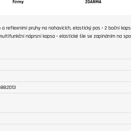
firmy
ZDARMA
 a reflexními pruhy na nohavicích, elastický pas • 2 boční kaps
 multifunkční náprsní kapsa • elastické šle se zapínáním na sp
688:2013