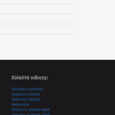
Důležité odkazy:
Obchodní podmínky
Doprava a platba
Velikostní tabulky
Reklamace
Vrácení a výměna zboží
Ochrana osobních údajů