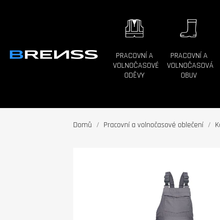
PRACOVNÍ A
PRACOVNÍ A
VOLNOČASOVÉ
VOLNOČASOVÁ
ODĚVY
OBUV
Domů
Pracovní a volnočasové oblečení
K