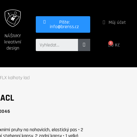
Můj účet
Pište:
info@brenss.cz
NÁŠIVKY
kreativní
0 Kč
design
LX kalhoty lacl
LACL
0046
xními pruhy na nohavicích, elastický pas • 2
í stehenní kapsy, 2 zadní kapsy • 1 velká