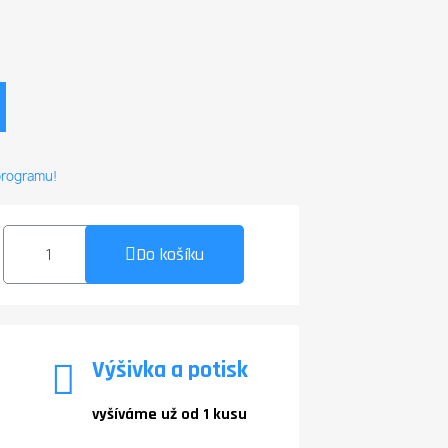
 programu!
Do košíku
Výšivka a potisk
vyšíváme už od 1 kusu