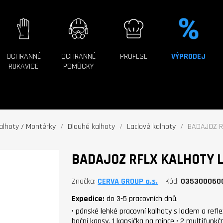
OCHRANNÉ
OCHRANNÉ
PROFESE
VÝPRODEJ
RUKAVICE
POMŮCKY
alhoty / Montérky
Dlouhé kalhoty
Laclové kalhoty
BADAJOZ RF
BADAJOZ RFLX KALHOTY 
Značka
CERVA GROUP a.s.
Kód
035300060
Expedice:
do 3-5 pracovních dnů.
• pánské lehké pracovní kalhoty s laclem a refle
boční kapsy, 1 kapsička na mince • 2 multifunkčn