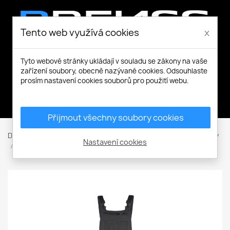
Tento web využívá cookies
x
Tyto webové stránky ukládají v souladu se zákony na vaše
zařízení soubory, obecně nazývané cookies. Odsouhlaste
prosím nastavení cookies souborů pro použití webu.
Můj účet
Přijmout všechny soubory cookies
Domů
Pracovní a volnočasové oblečení
Kalhoty / Montérky
Nastavení cookies
Dlouhé kalhoty
Laclové kalhoty
TAURUS lacl kalhoty