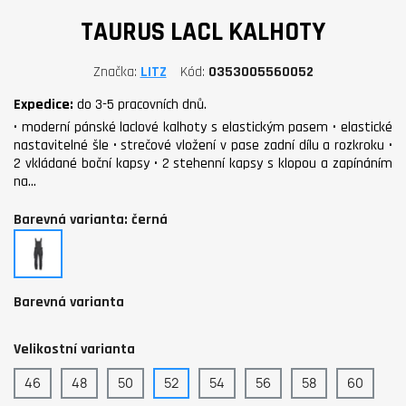
TAURUS LACL KALHOTY
Značka
LITZ
Kód
0353005560052
Expedice:
do 3-5 pracovních dnů.
• moderní pánské laclové kalhoty s elastickým pasem • elastické
nastavitelné šle • strečové vložení v pase zadní dílu a rozkroku •
2 vkládané boční kapsy • 2 stehenní kapsy s klopou a zapínáním
na…
Barevná varianta: černá
černá
Barevná varianta
Velikostní varianta
46
48
50
52
54
56
58
60