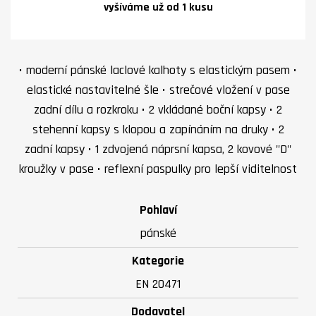
vyšíváme už od 1 kusu
• moderní pánské laclové kalhoty s elastickým pasem •
elastické nastavitelné šle • strečové vložení v pase
zadní dílu a rozkroku • 2 vkládané boční kapsy • 2
stehenní kapsy s klopou a zapínáním na druky • 2
zadní kapsy • 1 zdvojená náprsní kapsa, 2 kovové "D"
kroužky v pase • reflexní paspulky pro lepší viditelnost
Pohlaví
pánské
Kategorie
EN 20471
Dodavatel