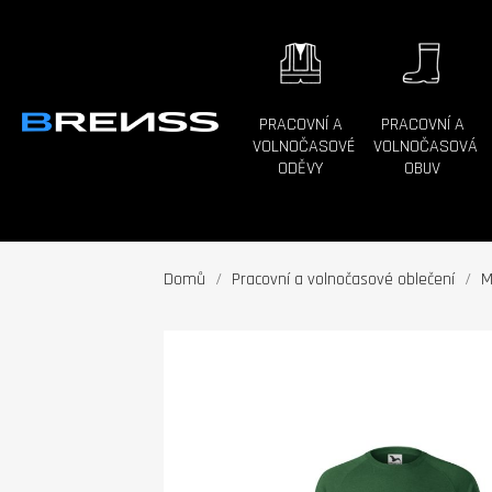
PRACOVNÍ A
PRACOVNÍ A
VOLNOČASOVÉ
VOLNOČASOVÁ
ODĚVY
OBUV
Domů
Pracovní a volnočasové oblečení
M