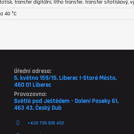
ítotisk, transfer digitální, litho transfer, transfer sítotiskový,
na 40 °C
Úřední adresa:
5. května 159/15, Liberec I-Staré Město,
460 01 Liberec
Provozovna:
Světlá pod Ještědem - Dolení Paseky 61,
463 43, Český Dub
+420 739 935 452