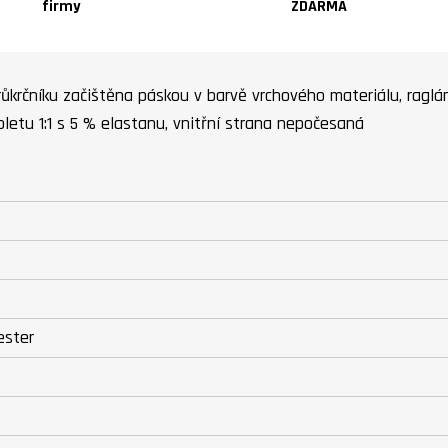
firmy
ZDARMA
průkrčníku začištěna páskou v barvě vrchového materiálu, raglá
letu 1:1 s 5 % elastanu, vnitřní strana nepočesaná
ester