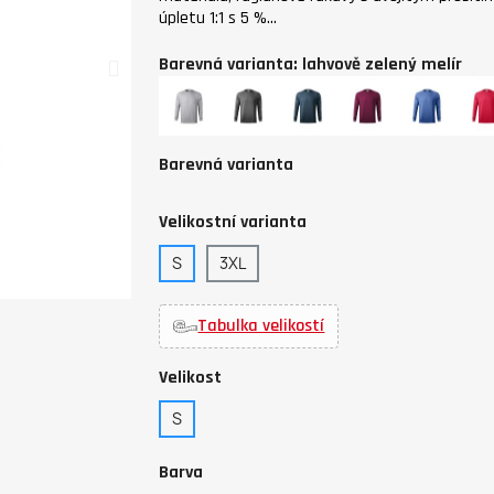
úpletu 1:1 s 5 %…
Barevná varianta: lahvově zelený melír
stříbrný
černý
tmavý
red
modrý
čer
melír
melír
denim
plum
melír
mel
melír
melír
Barevná varianta
Velikostní varianta
S
3XL
Tabulka velikostí
Velikost
S
Barva