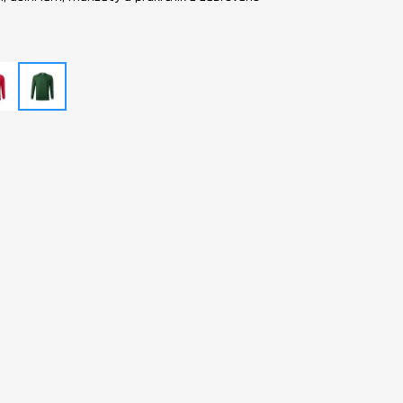
vený
lahvově
ír
zelený
melír