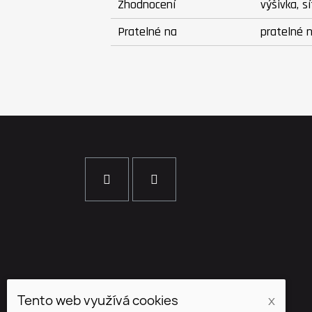
Zhodnocení
výšivka, s
Pratelné na
pratelné 
Tento web využívá cookies
x