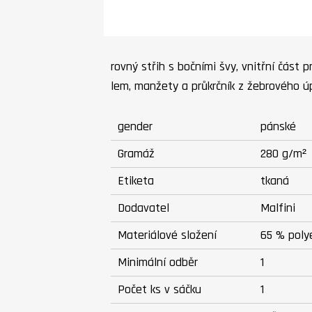
rovný střih s bočními švy, vnitřní část 
lem, manžety a průkrčník z žebrového úp
gender
pánské
Gramáž
280 g/m²
Etiketa
tkaná
Dodavatel
Malfini
Materiálové složení
65 % poly
Minimální odběr
1
Počet ks v sáčku
1