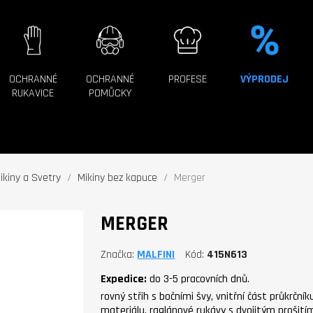
OCHRANNÉ
OCHRANNÉ
PROFESE
VÝPRODEJ
RUKAVICE
POMŮCKY
ikiny a Svetry
Mikiny bez kapuce
Merger
MERGER
Značka
MALFINI
Kód
415N613
Expedice:
do 3-5 pracovních dnů.
rovný střih s bočními švy, vnitřní část průkrčn
materiálu, raglánové rukávy s dvojitým prošití