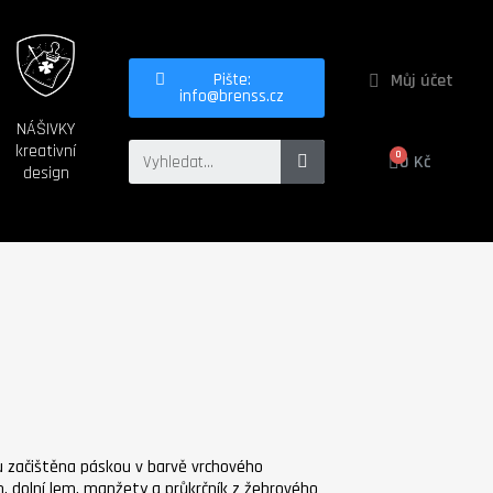
Můj účet
Pište:
info@brenss.cz
NÁŠIVKY
kreativní
0 Kč
design
íku začištěna páskou v barvě vrchového
m, dolní lem, manžety a průkrčník z žebrového