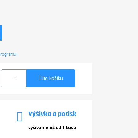
 programu!
Do košíku
Výšivka a potisk
vyšíváme už od 1 kusu