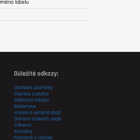
 výměna labelu
Důležité odkazy:
Obchodní podmínky
Doprava a platba
Velikostní tabulky
Reklamace
Vrácení a výměna zboží
Ochrana osobních údajů
O Brenss
Kontakty
Podrobně o cookies