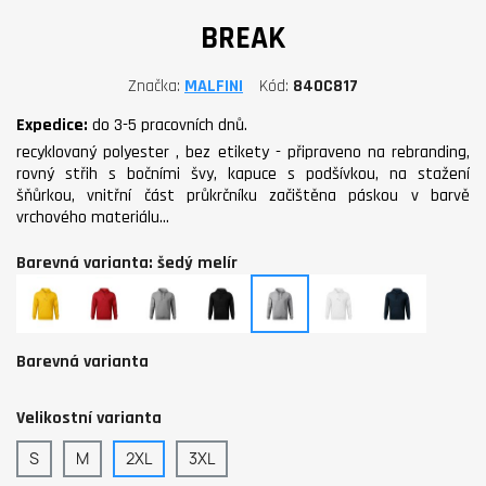
BREAK
Značka
MALFINI
Kód
840C817
Expedice:
do 3-5 pracovních dnů.
recyklovaný polyester , bez etikety - připraveno na rebranding,
rovný střih s bočními švy, kapuce s podšívkou, na stažení
šňůrkou, vnitřní část průkrčníku začištěna páskou v barvě
vrchového materiálu…
Barevná varianta: šedý melír
žlutá
červená
tmavě
černá
šedý
bílá
námořní
šedý
melír
modrá
melír
Barevná varianta
Velikostní varianta
S
M
2XL
3XL