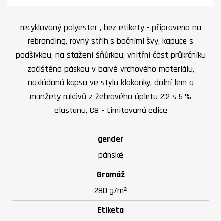
recyklovaný polyester , bez etikety - připraveno na
rebranding, rovný střih s bočními švy, kapuce s
podšívkou, na stažení šňůrkou, vnitřní část průkrčníku
začištěna páskou v barvě vrchového materiálu,
nakládaná kapsa ve stylu klokanky, dolní lem a
manžety rukávů z žebrového úpletu 2:2 s 5 %
elastanu, C8 - Limitovaná edice
gender
pánské
Gramáž
280 g/m²
Etiketa