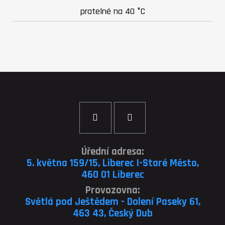
pratelné na 40 °C
Úřední adresa:
5. května 159/15, Liberec I-Staré Město,
460 01 Liberec
Provozovna:
Světlá pod Ještědem - Dolení Paseky 61,
463 43, Český Dub