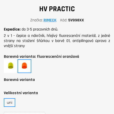
HV PRACTIC
Značka
RIMECK
Kód
5V998XX
Expedice:
do 3-5 pracovních dnů.
2 v 1 - čepice a nákrčník, hřejivý fluorescenční materiál, z jedné
strany na stažení šňůrkou v barvě 01, antipilingová úprava z
vnější strany
Barevná varianta: fluorescenční oranžová
fluorescenční
fluorescenční
žlutá
oranžová
Barevná varianta
Velikostní varianta
uni