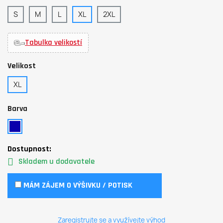
S
M
L
XL
2XL
Tabulka velikostí
Velikost
XL
Barva
Dostupnost:
Skladem u dodavatele
MÁM ZÁJEM O VÝŠIVKU / POTISK
Zaregistrujte se a využívejte výhod