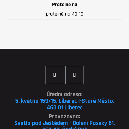
Pratelné na
pratelné na 40 °C
Úřední adresa:
5. května 159/15, Liberec I-Staré Město,
460 01 Liberec
Provozovna:
Světlá pod Ještědem - Dolení Paseky 61,