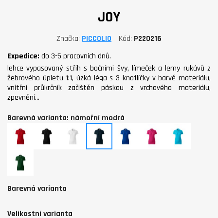
JOY
Značka
PICCOLIO
Kód
P220216
Expedice:
do 3-5 pracovních dnů.
lehce vypasovaný střih s bočními švy, límeček a lemy rukávů z
žebrového úpletu 1:1, úzká léga s 3 knoflíčky v barvě materiálu,
vnitřní průkrčník začištěn páskou z vrchového materiálu,
zpevnění…
Barevná varianta: námořní modrá
červená
černá
bílá
námořní
královská
purpurová
tyrkysová
modrá
modrá
lahvově
zelená
Barevná varianta
Velikostní varianta