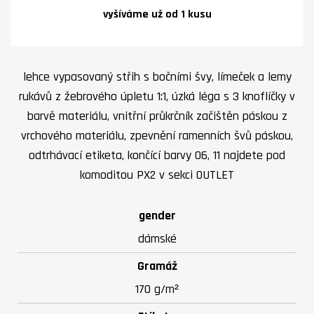
vyšíváme už od 1 kusu
lehce vypasovaný střih s bočními švy, límeček a lemy
rukávů z žebrového úpletu 1:1, úzká léga s 3 knoflíčky v
barvě materiálu, vnitřní průkrčník začištěn páskou z
vrchového materiálu, zpevnění ramenních švů páskou,
odtrhávací etiketa, končící barvy 06, 11 najdete pod
komoditou PX2 v sekci OUTLET
gender
dámské
Gramáž
170 g/m²