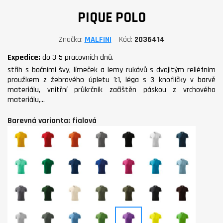
PIQUE POLO
Značka
MALFINI
Kód
2036414
Expedice:
do 3-5 pracovních dnů.
střih s bočními švy, límeček a lemy rukávů s dvojitým reliéfním
proužkem z žebrového úpletu 1:1, léga s 3 knoflíčky v barvě
materiálu, vnitřní průkrčník začištěn páskou z vrchového
materiálu,…
Barevná varianta: fialová
žlutá
červená
oranžová
tmavě
černá
bílá
námořní
šedý
modrá
melír
mátová
středně
půlnoční
královská
purpurová
tyrkysová
nebesky
zelená
modrá
modrá
modrá
ocelově
lahvově
mandlová
khaki
military
ebony
kávová
šedá
zelená
gray
světle
tmavá
azurově
trávově
fialová
citronová
apple
šedý
břidlice
modrá
zelená
green