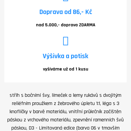
Doprava od 86,- Kč
nad 5.000,- doprava ZDARMA
Výšivka a potisk
vyšíváme už od 1 kusu
střih s bočními švy, límeček a lemy rukávů s dvojitým
reliéfním proužkem z žebrového úpletu 1:1, léga s 3
knoflíčky v barvě materiálu, vnitřní průkrčník začištěn
páskou z vrchového materiálu, zpevnění ramenních švů
páskou, D3 - Limitovaná edice (barva 06 v tmavším