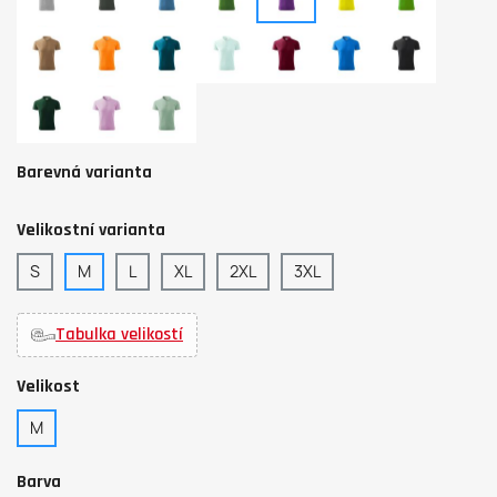
melír
písková
tangerine
tmavý
frost
garnet
snorkel
antracitový
orange
tyrkys
blue
melír
dark
orchid
sage
green
Barevná varianta
Velikostní varianta
S
M
L
XL
2XL
3XL
Tabulka velikostí
Velikost
M
Barva