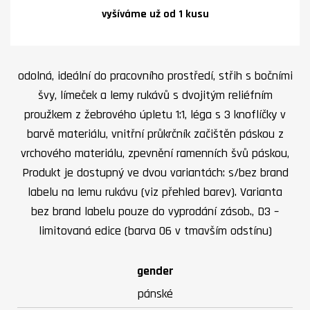
vyšíváme už od 1 kusu
odolná, ideální do pracovního prostředí, střih s bočními
švy, límeček a lemy rukávů s dvojitým reliéfním
proužkem z žebrového úpletu 1:1, léga s 3 knoflíčky v
barvě materiálu, vnitřní průkrčník začištěn páskou z
vrchového materiálu, zpevnění ramenních švů páskou,
Produkt je dostupný ve dvou variantách: s/bez brand
labelu na lemu rukávu (viz přehled barev). Varianta
bez brand labelu pouze do vyprodání zásob., D3 –
limitovaná edice (barva 06 v tmavším odstínu)
gender
pánské