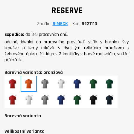
RESERVE
Značka
RIMECK
Kód
R221113
Expedice:
do 3-5 pracovních dnů.
odolná, ideální do pracovního prostředí, střih s bočními švy,
límeček a lemy rukávů s dvojitým reliéfním proužkem z
žebrového úpletu 1:1, léga s 3 knoflíčky v barvě materiálu, vnitřní
průkrčník…
Barevná varianta: oranžová
červená
oranžová
tmavě
bílá
královská
lahvově
dark
šedý
modrá
zelená
green
melír
červená
bílá
tmavě
královská
lahvově
černá
námořní
07
00
šedý
modrá
zelená
01
modrá
(brand
(brand
melír
05
06
(brand
02
label)
label)
12
(brand
(brand
label)
(brand
Barevná varianta
(brand
label)
label)
label)
label)
Velikostní varianta