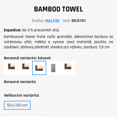
BAMBOO TOWEL
Značka
MALFINI
Kód
9512701
Expedice:
do 3-5 pracovních dnů.
bambusové tkané froté vyšší gramáže, dekorativní bordura se
saténovou přízí, měkký a vysoce savý materiál, poutko na
zavěšení, dárkový předmět vhodný pro výšivku, bordura: 7,5 cm
Barevná varianta: kávová
bílá
mandlová
kávová
starostříbrná
nugátová
Barevná varianta
Velikostní varianta
50 x 100 cm