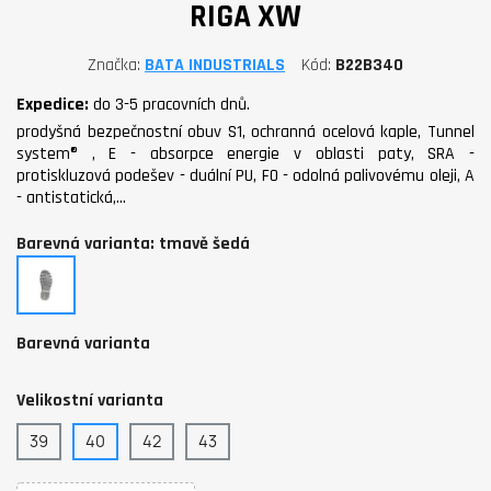
RIGA XW
Značka
BATA INDUSTRIALS
Kód
B22B340
Expedice:
do 3-5 pracovních dnů.
prodyšná bezpečnostní obuv S1, ochranná ocelová kaple, Tunnel
system® , E - absorpce energie v oblasti paty, SRA -
protiskluzová podešev - duální PU, FO - odolná palivovému oleji, A
- antistatická,…
Barevná varianta: tmavě šedá
tmavě
šedá
Barevná varianta
Velikostní varianta
39
40
42
43